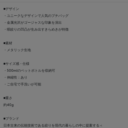
■デザイン
・ユニークなデザインで人気のプチバッグ
・金属光沢がゴージャスな印象を演出
・唄絞りの凹凸が生み出すきらめきが特徴
■素材
・メタリック生地
■サイズ感・仕様
・500mlのペットボトルを収納可
・伸縮性：あり
・ご自宅で手洗いが可能
■重さ
約40g
■ブランド
日本古来の伝統技術である絞りを現代の暮らしの中に提案する＜