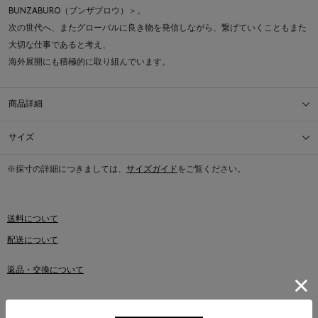
BUNZABURO（ブンザブロウ）＞。
次の世代へ、またグローバルに良き物を発信しながら、繋げていくこともまた
大切な仕事であると考え、
海外展開にも積極的に取り組んでいます。
商品詳細
サイズ
※採寸の詳細につきましては、
サイズガイド
をご覧ください。
送料について
配送について
返品・交換について
このアイテムをシェアする