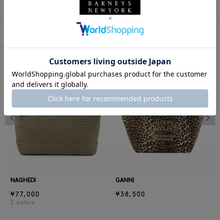
同じカテゴリのアイテム
前の画像
次の
NAGHEDI
GANNI
¥77,000
¥38,500
2
colors