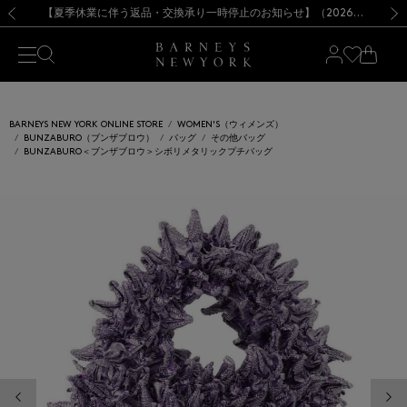
熊本県を中心とした地震の影響によるお荷物のお届けについて
【夏季休業に伴う出荷一時停止のお知らせ】(2026.8.7)
【夏季休業に伴う出荷一時停止のお知らせ】(2026.8.7)
【開催中】SUMMER SALEのご案内・ご注意事項
【オンラインストア カスタマーセンター夏季休業に関するお知らせ】（2026.8.7）
新規登録のお客様も対象！＜MY BARNEYS＞会員のお客様は11,000円（税込）以上のお買上げで常時送料無料！お買い物の際は会員登録を！
【夏季休業に伴う返品・交換承り一時停止のお知らせ】（2026.8.5）
新規登録のお客様も対象！＜MY BARNEYS＞会員のお客様は11,000円（税込）以上のお買上げで常時送料無料！お買い物の際は会員登録を！
前の画像
次の
BARNEYS NEW YORK ONLINE STORE
WOMEN'S（ウィメンズ）
BUNZABURO（ブンザブロウ）
バッグ
その他バッグ
BUNZABURO＜ブンザブロウ＞シボリメタリックプチバッグ
前の画像
次