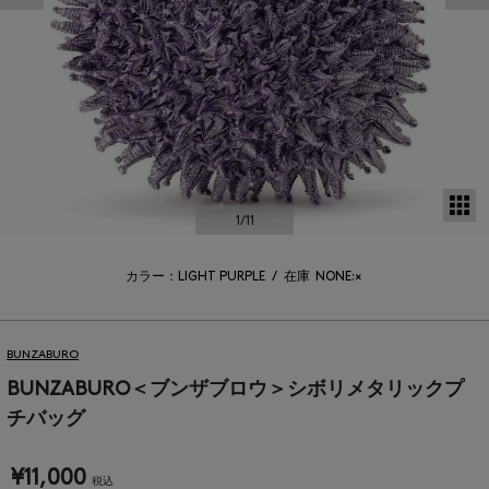
サ
1
/11
カラー：LIGHT PURPLE
/
在庫
NONE:×
BUNZABURO
BUNZABURO＜ブンザブロウ＞シボリメタリックプ
チバッグ
¥11,000
税込