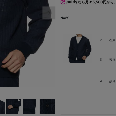
なら
月々5,500円
から
次の画像
NAVY
2
在庫
3
残り
4
残り