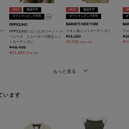
SALE
返品不可
SALE
返品不可
SA
ギフトラッピング不可
ギフトラッピング不可
ギ
BARNEYS NEW YORK
BAR
PIPPIOLINO
カー
リネン風ニットカーディガン
ウ
PIPPIOLINO＜ピッピオリーノ＞ バ
¥13,200
¥2
ーニーズ ニューヨーク限定ニッ
¥7,920
¥1
トカーディガン
40% OFF
¥48,400
¥33,880
30% OFF
もっと見る
ています