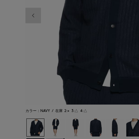
前の画像
カラー：NAVY
/
在庫
2:×
3:△
4:△