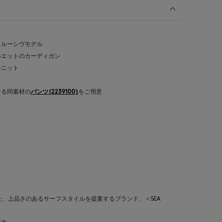
クルーシヴモデル
ルエットのカーディガン
ルニット
ける同素材の
パンツ(2239100)
をご用意
た、上品さのあるサーフスタイルを提案するブランド、＜SEA