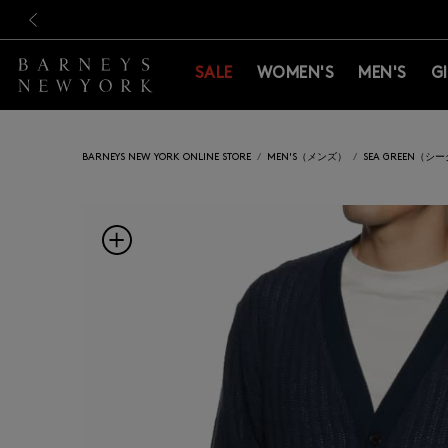
新規登録のお客様も対象！＜M
新規登録のお客様も対象！＜M
前の画像
SALE
WOMEN'S
MEN'S
G
BARNEYS NEW YORK ONLINE STORE
MEN'S（メンズ）
SEA GREEN（