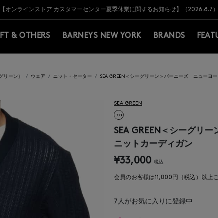
Y BARNEYS＞会員のお客様は11,000円（税込）以上のお買上げで常時送料無
Y BARNEYS＞会員のお客様は11,000円（税込）以上のお買上げで常時送料無
【オンラインストア カスタマーセンター夏季休業に関するお知らせ】（2026.8.7
【夏季休業に伴う返品・交換承り一時停止のお知らせ】（2026.8.5）
熊本県を中心とした地震の影響によるお荷物のお届けについて
【夏季休業に伴う出荷一時停止のお知らせ】(2026.8.7)
【夏季休業に伴う出荷一時停止のお知らせ】(2026.8.7)
【開催中】SUMMER SALEのご案内・ご注意事項
IFT & OTHERS
BARNEYS NEW YORK
BRANDS
FEAT
シーグリーン）
ウェア
ニット・セーター
SEA GREEN＜シーグリーン＞バーニーズ ニュー
SEA GREEN
SEA GREEN＜シーグ
ニットカーディガン
¥33,000
税込
会員のお客様は11,000円（税込）以
7
人がお気に入りに登録中