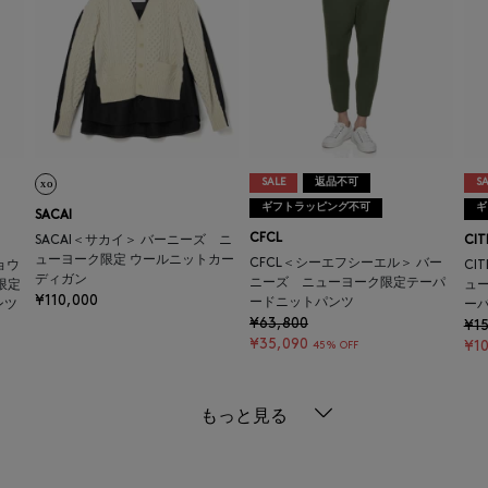
SALE
返品不可
SA
ギフトラッピング不可
ギ
SACAI
CFCL
SACAI＜サカイ＞ バーニーズ ニ
CIT
ューヨーク限定 ウールニットカー
CFCL＜シーエフシーエル＞ バー
ョウ
CI
ディガン
ニーズ ニューヨーク限定テーパ
限定
ュ
¥110,000
ードニットパンツ
ンツ
ー
¥63,800
¥1
¥35,090
¥10
45% OFF
もっと見る