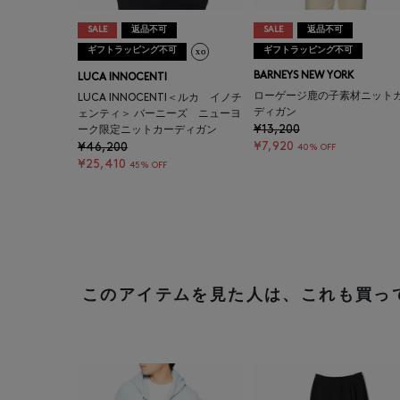
SALE
返品不可
SALE
返品不可
ギフトラッピング不可
ギフトラッピング不可
BARNEYS NEW YORK
LUCA INNOCENTI
ローゲージ鹿の子素材ニット
LUCA INNOCENTI＜ルカ イノチ
ディガン
ェンティ＞ バーニーズ ニューヨ
¥13,200
ーク限定ニットカーディガン
¥7,920
¥46,200
40% OFF
¥25,410
45% OFF
このアイテムを見た人は、これも買っ