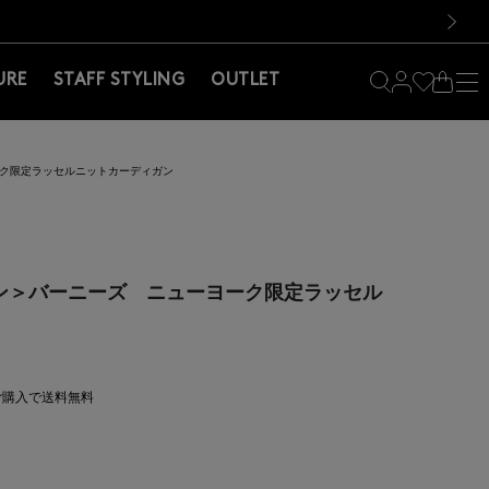
料！お買い物の際は会員登録を！
料！お買い物の際は会員登録を！
）
次の画像
URE
STAFF STYLING
OUTLET
ヨーク限定ラッセルニットカーディガン
リーン＞バーニーズ ニューヨーク限定ラッセル
上ご購入で送料無料