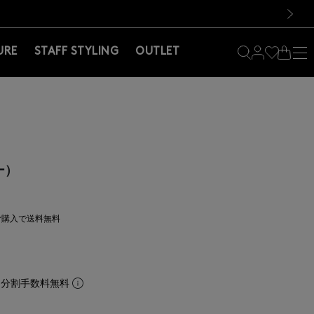
料！お買い物の際は会員登録を！
料！お買い物の際は会員登録を！
次の画像
URE
STAFF STYLING
OUTLET
ー）
上ご購入で送料無料
。分割手数料無料