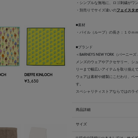
・シンプルな無地に、ロゴ刺繍がワ
・別売りでサイズ違いの
フェイスタオル
■素材
・パイル（ループ）の長さ：１０ｍ
■ブランド
＜BARNEYS NEW YORK（バ
メンズのウェアやアクセサリー、シ
リーまで幅広いアイテムを取り揃え
LOCH
DIEFFE KINLOCH
ウェアは素材や縫製にこだわり、ベ
¥3,630
す。
スペシャリティストアならではのラ
商品詳細
サイズ