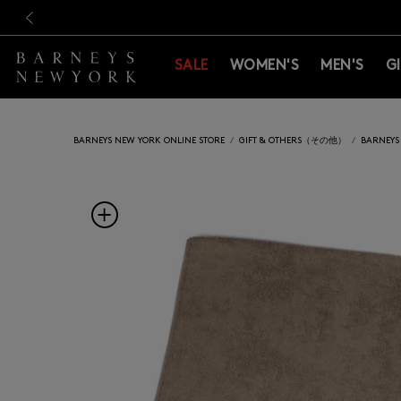
新規登録のお客様も対象！＜M
新規登録のお客様も対象！＜M
前の画像
SALE
WOMEN'S
MEN'S
G
BARNEYS NEW YORK ONLINE STORE
GIFT & OTHERS（その他）
BARNE