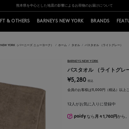
Y BARNEYS＞会員のお客様は11,000円（税込）以上のお買上げで常時送料無
Y BARNEYS＞会員のお客様は11,000円（税込）以上のお買上げで常時送料無
【夏季休業に伴う返品・交換承り一時停止のお知らせ】（2026.8.5）
【夏季休業に伴う返品・交換承り一時停止のお知らせ】（2026.8.5）
熊本県を中心とした地震の影響によるお荷物のお届けについて
【開催中】SUMMER SALEのご案内・ご注意事項
IFT & OTHERS
BARNEYS NEW YORK
BRANDS
FEAT
YS NEW YORK（バーニーズ ニューヨーク）
ホーム
タオル
バスタオル （ライトグレー）
BARNEYS NEW YORK
バスタオル （ライトグレ
¥5,280
税込
会員のお客様は11,000円（税込）以
12
人がお気に入りに登録中
なら
月々1,760円
から