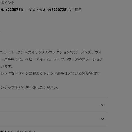
ンポイント
（2238721）
、
ゲストタオル(2238725)
もご用意
ｍ
ーニーズ ニューヨーク）＞のオリジナルコレクションでは、メンズ、ウィ
ューズを中心に、ベビーアイテム、テーブルウェアやステーショナ
ています。
ーシックなデザインに程よくトレンド感を加えているのが特徴で
インナップをどうぞお楽しみください。