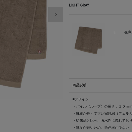
LIGHT GRAY
次の画像
L
在庫
商品説明
■デザイン
・パイル（ループ）の長さ：１０ｍ
・繊維が長くて太い完熟綿（フェル
・従来品と比べ、吸水性に優れてお
・繊度が細いため、脱色率が少ない