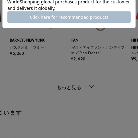
BARNEYS NEW YORK
IFAN
HI
バスタオル （ブルー）
IFAN ＜アイファン＞ ハンディフ
HI
¥5,280
ァン"Pico Freeze"
＞
¥2,420
¥9
もっと見る
ています