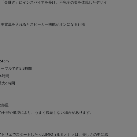
る「金継ぎ」にインスパイアを受け、不完全の美を体現したデザイ
て主電源を入れるとスピーカー機能がオンになる仕様
4cm
ーブルで約5.5時間
4時間
最大8時間
の部屋
大型家電の干渉や環境により、うまく接続しない場合があります。
アトリエでスタートした＜LUMIO（ルミオ）＞は、美しさの中に感