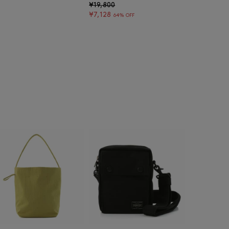
¥19,800
¥7,128
64% OFF