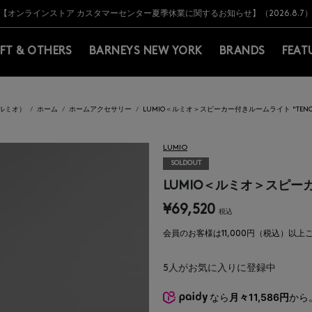
Y BARNEYS＞会員のお客様は11,000円（税込）以上のお買上げで常時送料無
Y BARNEYS＞会員のお客様は11,000円（税込）以上のお買上げで常時送料無
【オンラインストア カスタマーセンター夏季休業に関するお知らせ】（2026.8.7
【夏季休業に伴う返品・交換承り一時停止のお知らせ】（2026.8.5）
熊本県を中心とした地震の影響によるお荷物のお届けについて
【夏季休業に伴う出荷一時停止のお知らせ】(2026.8.7)
【夏季休業に伴う出荷一時停止のお知らせ】(2026.8.7)
【開催中】SUMMER SALEのご案内・ご注意事項
IFT & OTHERS
BARNEYS NEW YORK
BRANDS
FEAT
（ルミオ）
ホーム
ホームアクセサリー
LUMIO＜ルミオ＞スピーカー付きルームライト "TENO"
LUMIO
SOLDOUT
LUMIO＜ルミオ＞スピーカ
¥69,520
税込
会員のお客様は11,000円（税込）以
5
人がお気に入りに登録中
なら
月々11,586円
から