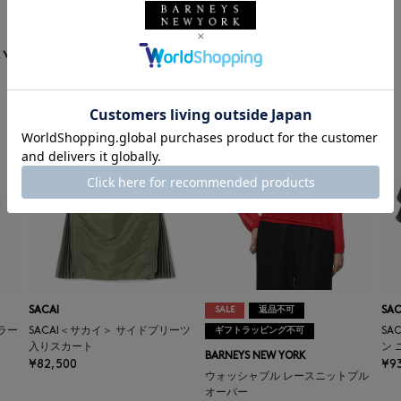
います
SACAI
SALE
返品不可
SAC
ラー
SACAI＜サカイ＞ サイドプリーツ
ギフトラッピング不可
SA
入りスカート
ン 
BARNEYS NEW YORK
¥82,500
¥9
ウォッシャブル レースニットプル
オーバー