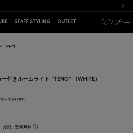
料！お買い物の際は会員登録を！
料！お買い物の際は会員登録を！
）
次の画像
URE
STAFF STYLING
OUTLET
 （WHITE）
ー付きルームライト "TENO" （WHITE）
上ご購入で送料無料
。分割手数料無料