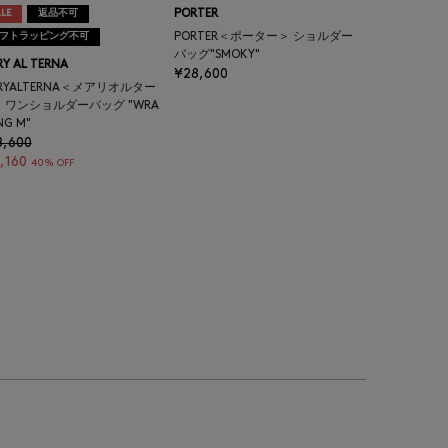
LE
返品不可
PORTER
フトラッピング不可
PORTER＜ポーター＞ ショルダー
バッグ"SMOKY"
Y AL TERNA
¥28,600
RYALTERNA＜メアリオルター
 ワンショルダーバッグ "WRA
NG M"
8,600
,160
40% OFF