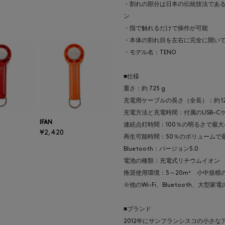
・割れの部分は日本の伝統技法であ
ン
・指で触れるだけで操作が可能
・本体の割れ目を左右に完全に開い
・モデル名：TENO
■仕様
重さ：約 725 g
充電用ケーブルの長さ（全長）：約 12
充電方法と充電時間：付属のUSB-Cケ
IFAN
連続点灯時間：100％の明るさで最大
¥2,420
再生可能時間：50％のボリュームで
Bluetooth：バージョン5.0
電池の種類：充電式リチウムイオン
推奨使用環境：5～20m² 小中規模
※他のWi-Fi、Bluetooth、
■ブランド
2012年にサンフランシスコの小さな