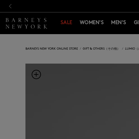
新規登録のお客様も対象！＜M
新規登録のお客様も対象！＜M
前の画像
SALE
WOMEN'S
MEN'S
G
BARNEYS NEW YORK ONLINE STORE
GIFT & OTHERS（その他）
LUMIO