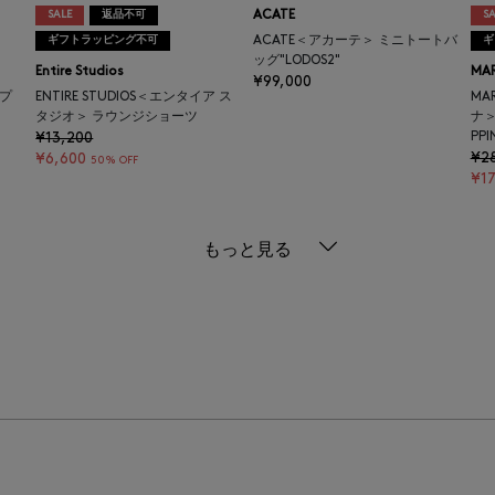
SALE
返品不可
ACATE
SA
ギフトラッピング不可
ACATE＜アカーテ＞ ミニトートバ
ギ
ッグ"LODOS2"
Entire Studios
MAR
¥99,000
セプ
ENTIRE STUDIOS＜エンタイア ス
MA
タジオ＞ ラウンジショーツ
ナ＞
¥13,200
PPI
¥2
¥6,600
50% OFF
¥17
もっと見る