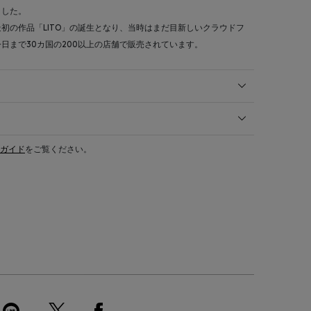
ました。
初の作品「LITO」の誕生となり、当時はまだ目新しいクラウドフ
日まで30カ国の200以上の店舗で販売されています。
ガイド
をご覧ください。