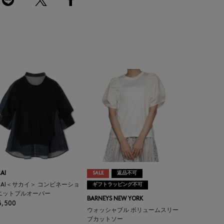
AI
SALE
返品不可
CAI＜サカイ＞ コンビネーショ
ギフトラッピング不可
ニットプルオーバー
BARNEYS NEW YORK
3,500
ウォッシャブル ボリュームスリー
ブカットソー