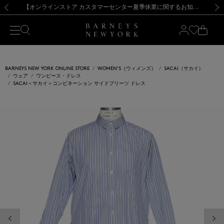
熊本県を中心とした地震の影響によるお荷物のお届けについて
【夏季休業に伴う出荷一時停止のお知らせ】(2026.8.7)
【夏季休業に伴う出荷一時停止のお知らせ】(2026.8.7)
【開催中】SUMMER SALEのご案内・ご注意事項
【オンラインストア カスタマーセンター夏季休業に関するお知らせ】（2026.8.7）
新規登録のお客様も対象！＜MY BARNEYS＞会員のお客様は11,000円（税込）以上のお買上げで常時送料無料！お買い物の際は会員登録を！
【夏季休業に伴う返品・交換承り一時停止のお知らせ】（2026.8.5）
新規登録のお客様も対象！＜MY BARNEYS＞会員のお客様は11,000円（税込）以上のお買上げで常時送料無料！お買い物の際は会員登録を！
前の画像
次の
BARNEYS NEW YORK ONLINE STORE
WOMEN'S（ウィメンズ）
SACAI（サカイ）
ウェア
ワンピース・ドレス
SACAI＜サカイ＞コンビネーション サイドプリーツ ドレス
前の画像
次