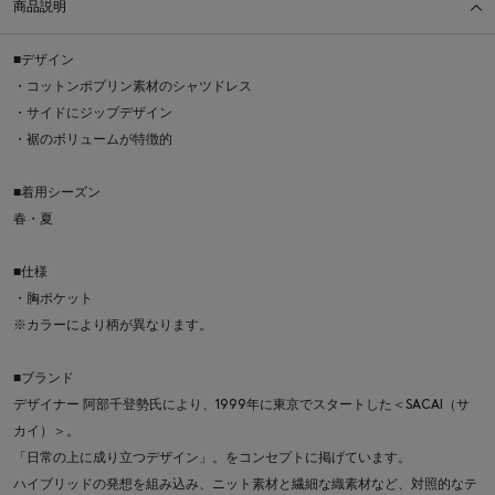
商品説明
■デザイン
・コットンポプリン素材のシャツドレス
・サイドにジップデザイン
・裾のボリュームが特徴的
■着用シーズン
春・夏
■仕様
・胸ポケット
※カラーにより柄が異なります。
■ブランド
デザイナー 阿部千登勢氏により、1999年に東京でスタートした＜SACAI（サ
カイ）＞。
「日常の上に成り立つデザイン」。をコンセプトに掲げています。
ハイブリッドの発想を組み込み、ニット素材と繊細な織素材など、対照的なテ