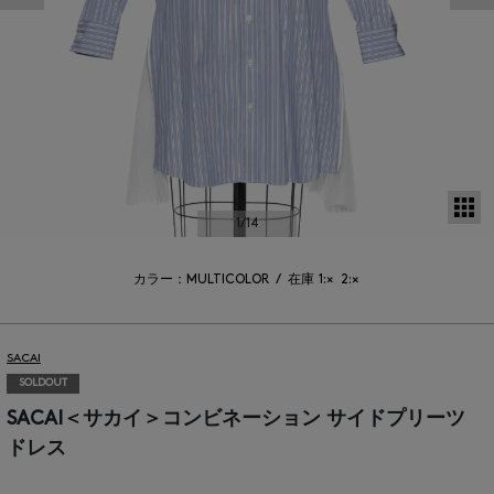
サ
1
/14
カラー：MULTICOLOR
/
在庫
1:×
2:×
SACAI
SOLDOUT
SACAI＜サカイ＞コンビネーション サイドプリーツ
ドレス