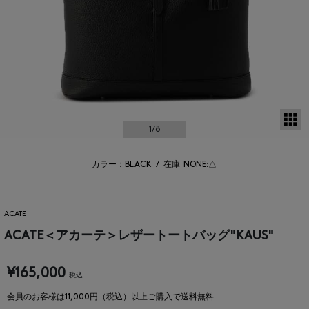
サ
1
/8
カラー：BLACK
/
在庫
NONE:△
ACATE
ACATE＜アカーテ＞レザートートバッグ"KAUS"
¥165,000
税込
会員のお客様は11,000円（税込）以上ご購入で送料無料