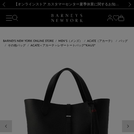
熊本県を中心とした地震の影響によるお荷物のお届けについて
【夏季休業に伴う出荷一時停止のお知らせ】(2026.8.7)
【夏季休業に伴う出荷一時停止のお知らせ】(2026.8.7)
【開催中】SUMMER SALEのご案内・ご注意事項
【オンラインストア カスタマーセンター夏季休業に関するお知らせ】（2026.8.7）
新規登録のお客様も対象！＜MY BARNEYS＞会員のお客様は11,000円（税込）以上のお買上げで常時送料無料！お買い物の際は会員登録を！
【夏季休業に伴う返品・交換承り一時停止のお知らせ】（2026.8.5）
新規登録のお客様も対象！＜MY BARNEYS＞会員のお客様は11,000円（税込）以上のお買上げで常時送料無料！お買い物の際は会員登録を！
前の画像
次の
BARNEYS NEW YORK ONLINE STORE
MEN'S（メンズ）
ACATE（アカーテ）
バッグ
その他バッグ
ACATE＜アカーテ＞レザートートバッグ"KAUS"
前の画像
次