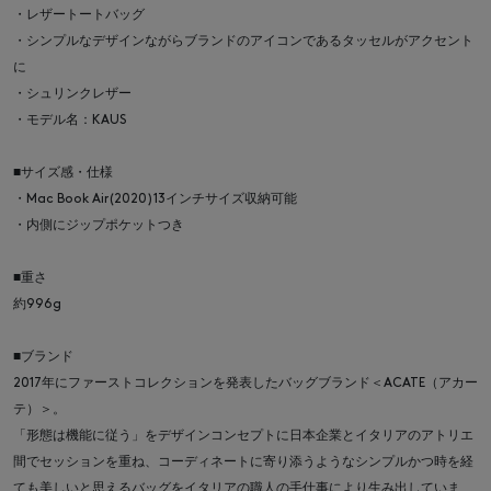
・レザートートバッグ
・シンプルなデザインながらブランドのアイコンであるタッセルがアクセント
に
・シュリンクレザー
・モデル名：KAUS
■サイズ感・仕様
・Mac Book Air(2020)13インチサイズ収納可能
・内側にジップポケットつき
■重さ
約996g
■ブランド
2017年にファーストコレクションを発表したバッグブランド＜ACATE（アカー
テ）＞。
「形態は機能に従う」をデザインコンセプトに日本企業とイタリアのアトリエ
間でセッションを重ね、コーディネートに寄り添うようなシンプルかつ時を経
ても美しいと思えるバッグをイタリアの職人の手仕事により生み出していま