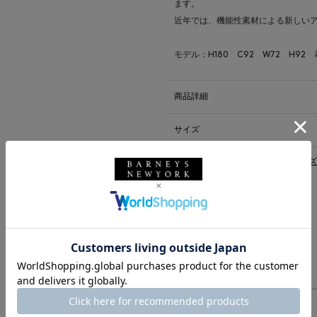
ます。
近年では、機能性素材による新しい
モデル：H180 C92 W72 H92
商品詳細
サイズ
※採寸の詳細につきましては、
サイズ
送料について
配送について
返品・交換について