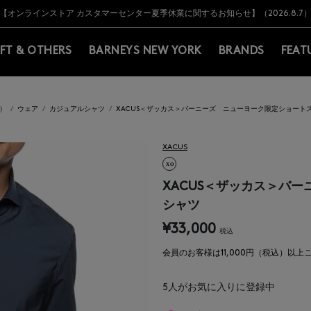
Y BARNEYS＞会員のお客様は11,000円（税込）以上のお買上げで常時送料無
Y BARNEYS＞会員のお客様は11,000円（税込）以上のお買上げで常時送料無
【オンラインストア カスタマーセンター夏季休業に関するお知らせ】（2026.8.7
【夏季休業に伴う返品・交換承り一時停止のお知らせ】（2026.8.5）
熊本県を中心とした地震の影響によるお荷物のお届けについて
【夏季休業に伴う出荷一時停止のお知らせ】(2026.8.7)
【夏季休業に伴う出荷一時停止のお知らせ】(2026.8.7)
【開催中】SUMMER SALEのご案内・ご注意事項
IFT & OTHERS
BARNEYS NEW YORK
BRANDS
FEAT
ス）
ウェア
カジュアルシャツ
XACUS＜ザッカス＞バーニーズ ニューヨーク限定ショート
XACUS
XACUS＜ザッカス＞バ
シャツ
¥33,000
税込
会員のお客様は11,000円（税込）以
5
人がお気に入りに登録中