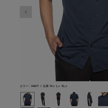
前の画像
カラー：NAVY
/
在庫
M:×
L:×
XL:×