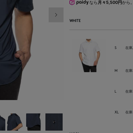
なら
月々5,500円
から
次の画像
WHITE
S
在庫
M
在庫
L
在庫
XL
在庫