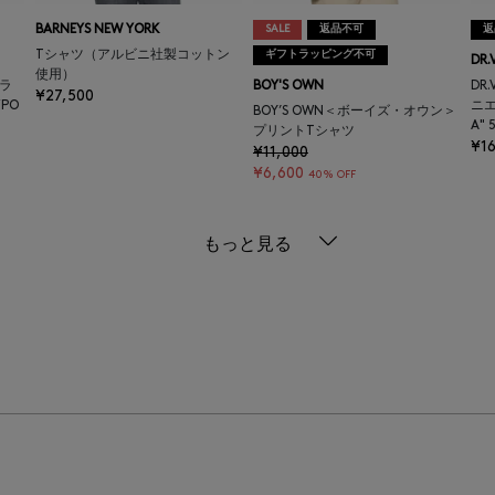
BARNEYS NEW YORK
SALE
返品不可
返
Tシャツ（アルビニ社製コットン
ギフトラッピング不可
DR.
使用）
ヴラ
BOY'S OWN
DR
¥27,500
PO
ニエ
BOY’S OWN＜ボーイズ・オウン＞
A" 
プリントTシャツ
¥16
¥11,000
¥6,600
40% OFF
もっと見る