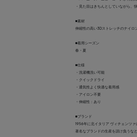
・見た目はきちんとしていながら、
■素材
伸縮性の高い3Dストレッチのナイロ
■着用シーズン
春・夏
■仕様
・洗濯機洗い可能
・クイックドライ
・通気性よく快適な着用感
・アイロン不要
・伸縮性：あり
■ブランド
1956年に北イタリア ヴィチェンツ
著名なブランドの生産を請け負うな