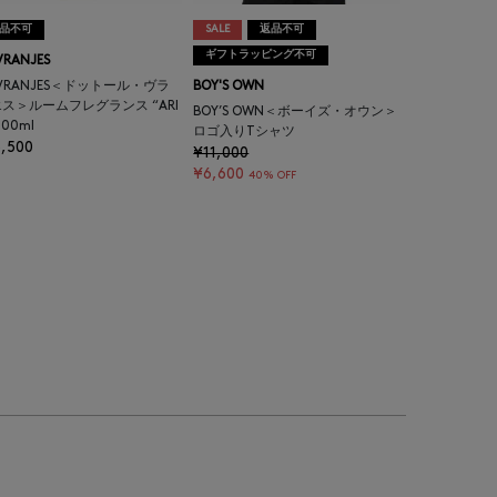
品不可
SALE
返品不可
ギフトラッピング不可
VRANJES
.VRANJES＜ドットール・ヴラ
BOY'S OWN
ス＞ルームフレグランス “ARI
BOY’S OWN＜ボーイズ・オウン＞
500ml
ロゴ入りTシャツ
,500
¥11,000
¥6,600
40% OFF