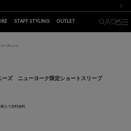
料！お買い物の際は会員登録を！
料！お買い物の際は会員登録を！
）
次の画像
URE
STAFF STYLING
OUTLET
スリーブシャツ
ーニーズ ニューヨーク限定ショートスリーブ
上ご購入で送料無料