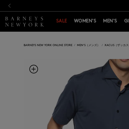
新規登録のお客様も対象！＜M
新規登録のお客様も対象！＜M
前の画像
SALE
WOMEN'S
MEN'S
G
BARNEYS NEW YORK ONLINE STORE
MEN'S（メンズ）
XACUS（ザッカ