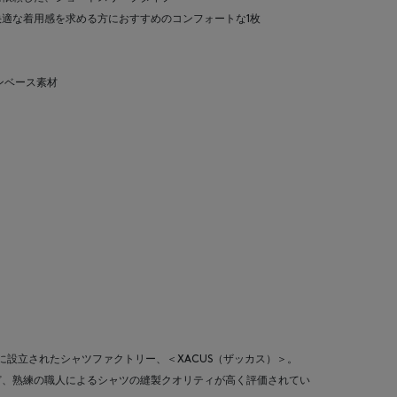
快適な着用感を求める方におすすめのコンフォートな1枚
ンベース素材
ァに設立されたシャツファクトリー、＜XACUS（ザッカス）＞。
ど、熟練の職人によるシャツの縫製クオリティが高く評価されてい