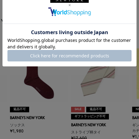
います
返品不可
SALE
返品不可
N
ギフトラッピング不可
BARNEYS NEW YORK
BAR
ソックス
BARNEYS NEW YORK
ギ
¥1,980
カ
ストライプ柄タイ
¥1,
¥17,600