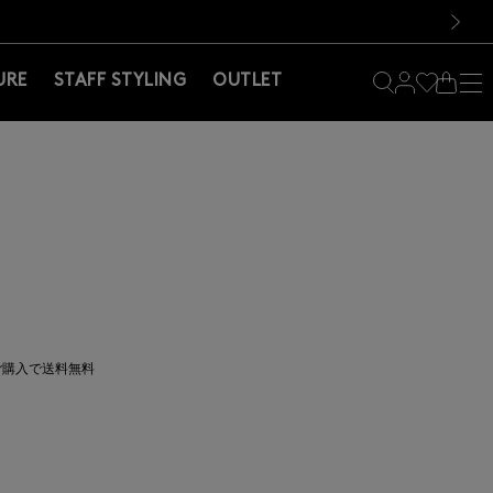
料！お買い物の際は会員登録を！
料！お買い物の際は会員登録を！
次の画像
URE
STAFF STYLING
OUTLET
上ご購入で送料無料