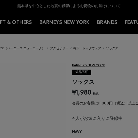
Y BARNEYS＞会員のお客様は11,000円（税込）以上のお買上げで常時送料無
Y BARNEYS＞会員のお客様は11,000円（税込）以上のお買上げで常時送料無
【夏季休業に伴う返品・交換承り一時停止のお知らせ】（2026.8.5）
【夏季休業に伴う返品・交換承り一時停止のお知らせ】（2026.8.5）
熊本県を中心とした地震の影響によるお荷物のお届けについて
【開催中】SUMMER SALEのご案内・ご注意事項
IFT & OTHERS
BARNEYS NEW YORK
BRANDS
FEAT
 YORK（バーニーズ ニューヨーク）
アクセサリー
靴下・レッグウェア
ソックス
BARNEYS NEW YORK
返品不可
ソックス
¥1,980
税込
会員のお客様は11,000円（税込）以
4
人がお気に入りに登録中
NAVY