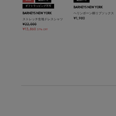
SALE
返品不可
返品不可
ギフトラッピング不可
BARNEYS NEW YORK
BARNEYS NEW YORK
ヘリンボーン柄リブソックス
¥1,980
ストレッチ生地ドレスシャツ
¥22,000
¥13,860
37% OFF