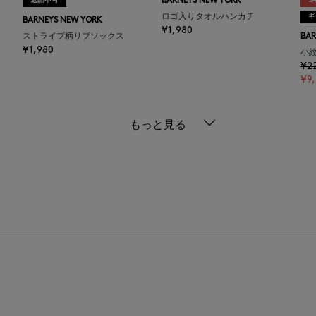
返品不可
BARNEYS NEW YORK
SA
ロゴ入りタオルハンカチ
ギ
BARNEYS NEW YORK
¥1,980
ストライプ柄リブソックス
BAR
¥1,980
小
¥2
¥9
もっと見る