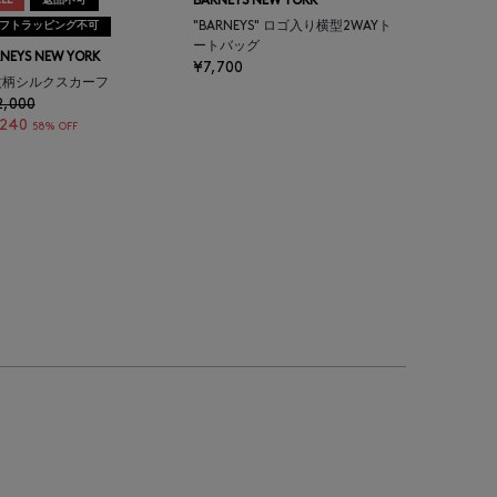
LE
返品不可
BARNEYS NEW YORK
フトラッピング不可
"BARNEYS" ロゴ入り横型2WAYト
ートバッグ
NEYS NEW YORK
¥7,700
紋柄シルクスカーフ
2,000
,240
58% OFF