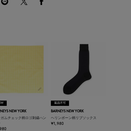
EW
返品不可
NEYS NEW YORK
BARNEYS NEW YORK
ンガムチェック柄ロゴ刺繍ハン
ヘリンボーン柄リブソックス
チ
¥1,980
980