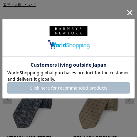
返品・交換について
このアイテムをシェアする
同じカテゴリのアイテム
前の画像
次の