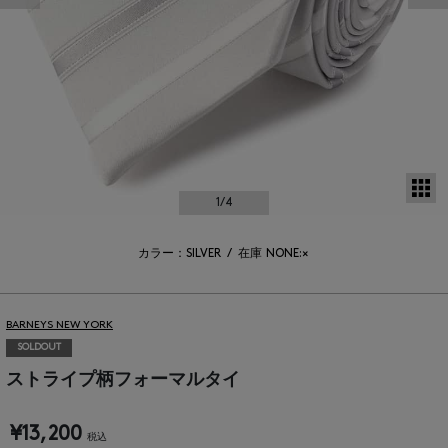
サ
1
/4
カラー：SILVER
/
在庫
NONE:×
BARNEYS NEW YORK
SOLDOUT
ストライプ柄フォーマルタイ
¥13,200
税込