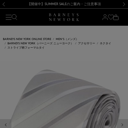
熊本県を中心とした地震の影響によるお荷物のお届けについて
【開催中】SUMMER SALEのご案内・ご注意事項
新規登録のお客様も対象！＜MY BARNEYS＞会員のお客様は11,000円（税込）以上のお買上げで常時送料無料！お買い物の際は会員登録を！
【夏季休業に伴う返品・交換承り一時停止のお知らせ】（2026.8.5）
新規登録のお客様も対象！＜MY BARNEYS＞会員のお客様は11,000円（税込）以上のお買上げで常時送料無料！お買い物の際は会員登録を！
【夏季休業に伴う返品・交換承り一時停止のお知らせ】（2026.8.5）
前の画像
次の
BARNEYS NEW YORK ONLINE STORE
MEN'S（メンズ）
BARNEYS NEW YORK（バーニーズ ニューヨーク）
アクセサリー
ネクタイ
ストライプ柄フォーマルタイ
前の画像
次