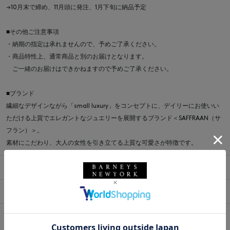
→10月末で締め、11月頭に発注、1月下旬に納品予定
■その他ご注意事項
・納期の指定は承れませんので、予めご了承ください。
・商品特性上、通常商品と別のお届けとなります。
ご一緒のお届けはできかねますので予めご了承ください。
■ブランド
繊細なデザインながら「small luxury」をコンセプトに、デイリーにお使いい
ただける上質でエレガントなジュエリーを展開するブランド＜SAFFRAAN（サ
フラン）＞。
素材にこだわり、大人の女性を引き立てる上質な可愛さが特徴です。
商品詳細
サイズ
※採寸の詳細につきましては、
サイズガイド
をご覧ください。