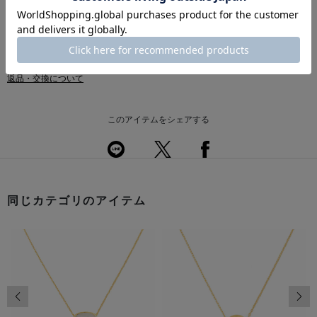
送料について
配送について
返品・交換について
このアイテムをシェアする
同じカテゴリのアイテム
前の画像
次の