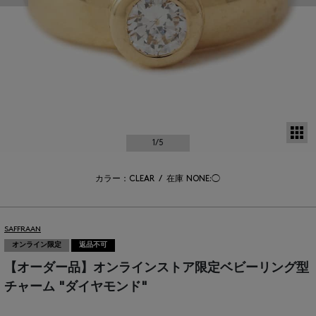
サ
1
/5
カラー：CLEAR
/
在庫
NONE:◯
SAFFRAAN
オンライン限定
返品不可
【オーダー品】オンラインストア限定ベビーリング型
チャーム "ダイヤモンド"