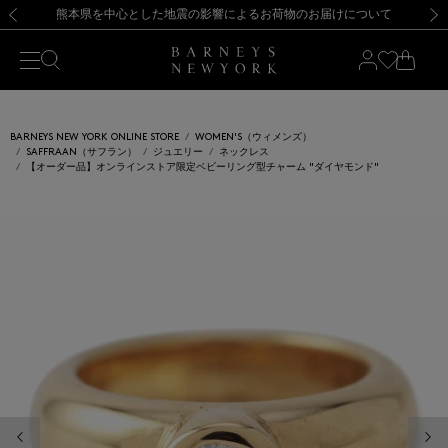
熊本県を中心とした地震の影響によるお荷物のお届けについて
【開催中】SUMMER SALEのご案内・ご注意事項
新規登録のお客様も対象！＜MY BARNEYS＞会員のお客様は11,000円（税込）以上のお買上げで常時送料無料！お買い物の際は会員登録を！
【夏季休業に伴う返品・交換承り一時停止のお知らせ】（2026.8.5）
新規登録のお客様も対象！＜MY BARNEYS＞会員のお客様は11,000円（税込）以上のお買上げで常時送料無料！お買い物の際は会員登録を！
【夏季休業に伴う返品・交換承り一時停止のお知らせ】（2026.8.5）
前の画像
次の
BARNEYS NEW YORK ONLINE STORE
WOMEN'S（ウィメンズ）
SAFFRAAN（サフラン）
ジュエリー
ネックレス
【オーダー品】オンラインストア限定ベビーリング型チャーム "ダイヤモンド"
前の画像
次