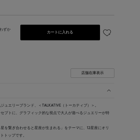
わずか
カートに入れる
店舗在庫表示
ュエリーブランド、＜TALKATIVE（トーカティブ）＞。
ンセプトに、グラフィック的な視点で大人が遊べるジュエリーが特
星を繋ぎ合わせると星座が生まれる」をテーマに、12星座にオリ
ントトップです。