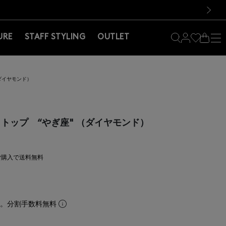
料！お買い物の際は会員登録を！
料！お買い物の際は会員登録を！
次の画像
URE
STAFF STYLING
OUTLET
ダイヤモンド）
トップ “やぎ座" （ダイヤモンド）
上ご購入で送料無料
ら。分割手数料無料