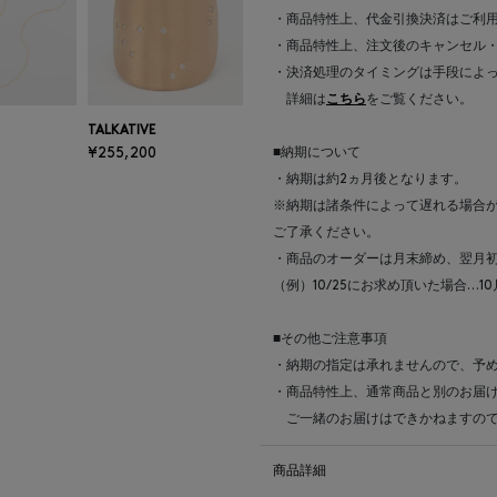
・商品特性上、代金引換決済はご利
・商品特性上、注文後のキャンセル
・決済処理のタイミングは手段によ
詳細は
こちら
をご覧ください。
TALKATIVE
¥255,200
■納期について
・納期は約2ヵ月後となります。
※納期は諸条件によって遅れる場合
ご了承ください。
・商品のオーダーは月末締め、翌月
（例）10/25にお求め頂いた場合…1
■その他ご注意事項
・納期の指定は承れませんので、予
・商品特性上、通常商品と別のお届
ご一緒のお届けはできかねますので
商品詳細