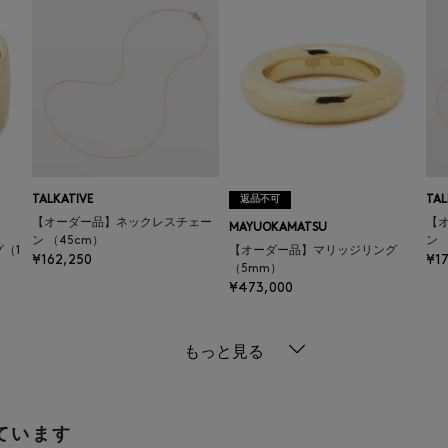
TALKATIVE
返品不可
TAL
【オーダー品】ネックレスチェー
【
MAYUOKAMATSU
ン （45cm）
ン 
（1
【オーダー品】マリッジリング
¥162,250
¥17
（5mm）
¥473,000
もっと見る
ています