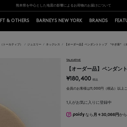
Y BARNEYS＞会員のお客様は11,000円（税込）以上のお買上げで常時送料無
Y BARNEYS＞会員のお客様は11,000円（税込）以上のお買上げで常時送料無
【夏季休業に伴う返品・交換承り一時停止のお知らせ】（2026.8.5）
【夏季休業に伴う返品・交換承り一時停止のお知らせ】（2026.8.5）
熊本県を中心とした地震の影響によるお荷物のお届けについて
【開催中】SUMMER SALEのご案内・ご注意事項
IFT & OTHERS
BARNEYS NEW YORK
BRANDS
FEAT
IVE（トーカティブ）
ジュエリー
ネックレス
【オーダー品】ペンダントトップ “やぎ座" （
TALKATIVE
【オーダー品】ペンダント
¥180,400
税込
会員のお客様は11,000円（税込）以
1
人がお気に入りに登録中
なら
月々30,066円
か