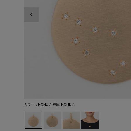
前の画像
カラー：NONE
/
在庫
NONE:△