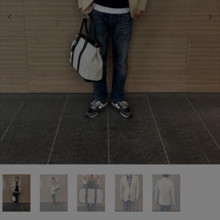
前の画像
次