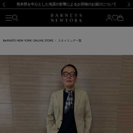
熊本県を中心とした地震の影響によるお荷物のお届けについて
【開催中】SUMMER SALEのご案内・ご注意事項
新規登録のお客様も対象！＜MY BARNEYS＞会員のお客様は11,000円（税込）以上のお買上げで常時送料無料！お買い物の際は会員登録を！
【夏季休業に伴う返品・交換承り一時停止のお知らせ】（2026.8.5）
新規登録のお客様も対象！＜MY BARNEYS＞会員のお客様は11,000円（税込）以上のお買上げで常時送料無料！お買い物の際は会員登録を！
【夏季休業に伴う返品・交換承り一時停止のお知らせ】（2026.8.5）
前の画像
次の
BARNEYS NEW YORK ONLINE STORE
スタイリング一覧