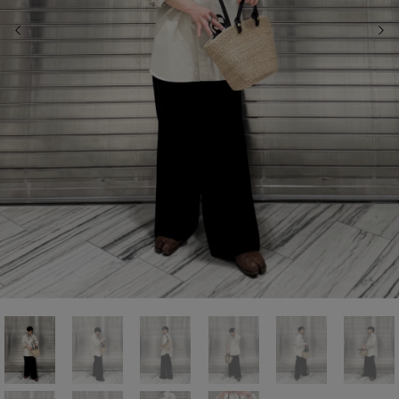
前の画像
次