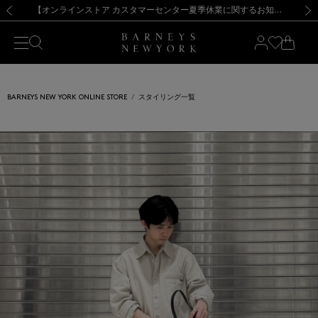
熊本県を中心とした地震の影響によるお荷物のお届けについて
【夏季休業に伴う出荷一時停止のお知らせ】(2026.8.7)
【夏季休業に伴う出荷一時停止のお知らせ】(2026.8.7)
【開催中】SUMMER SALEのご案内・ご注意事項
【オンラインストア カスタマーセンター夏季休業に関するお知らせ】（2026.8.7）
新規登録のお客様も対象！＜MY BARNEYS＞会員のお客様は11,000円（税込）以上のお買上げで常時送料無料！お買い物の際は会員登録を！
【夏季休業に伴う返品・交換承り一時停止のお知らせ】（2026.8.5）
新規登録のお客様も対象！＜MY BARNEYS＞会員のお客様は11,000円（税込）以上のお買上げで常時送料無料！お買い物の際は会員登録を！
前の画像
次の
BARNEYS NEW YORK ONLINE STORE
スタイリング一覧