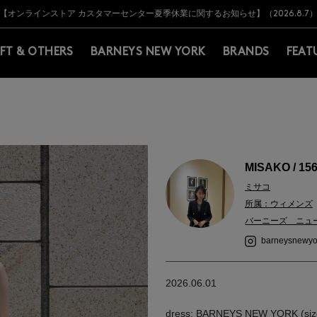
Y BARNEYS＞会員のお客様は11,000円（税込）以上のお買上げで常時送料無
Y BARNEYS＞会員のお客様は11,000円（税込）以上のお買上げで常時送料無
【オンラインストア カスタマーセンター夏季休業に関するお知らせ】（2026.8.7
【夏季休業に伴う返品・交換承り一時停止のお知らせ】（2026.8.5）
熊本県を中心とした地震の影響によるお荷物のお届けについて
【夏季休業に伴う出荷一時停止のお知らせ】(2026.8.7)
【夏季休業に伴う出荷一時停止のお知らせ】(2026.8.7)
【開催中】SUMMER SALEのご案内・ご注意事項
IFT & OTHERS
BARNEYS NEW YORK
BRANDS
FEAT
MISAKO / 15
ミサコ
所属：ウィメンズ
バーニーズ ニュ
barneysnewyo
2026.06.01
dress: BARNEYS NEW YORK (size