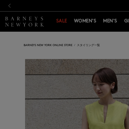
新規登録のお客様も対象！＜M
新規登録のお客様も対象！＜M
前の画像
SALE
WOMEN'S
MEN'S
G
BARNEYS NEW YORK ONLINE STORE
スタイリング一覧