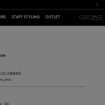
料！お買い物の際は会員登録を！
料！お買い物の際は会員登録を！
）
次の画像
URE
STAFF STYLING
OUTLET
6cm
ーヨーク銀座本店
rk_ginza
 : 36)