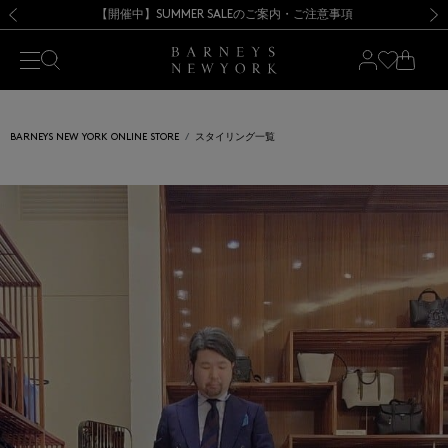
熊本県を中心とした地震の影響によるお荷物のお届けについて
【開催中】SUMMER SALEのご案内・ご注意事項
新規登録のお客様も対象！＜MY BARNEYS＞会員のお客様は11,000円（税込）以上のお買上げで常時送料無料！お買い物の際は会員登録を！
【夏季休業に伴う返品・交換承り一時停止のお知らせ】（2026.8.5）
新規登録のお客様も対象！＜MY BARNEYS＞会員のお客様は11,000円（税込）以上のお買上げで常時送料無料！お買い物の際は会員登録を！
【夏季休業に伴う返品・交換承り一時停止のお知らせ】（2026.8.5）
前の画像
次の
BARNEYS NEW YORK ONLINE STORE
スタイリング一覧