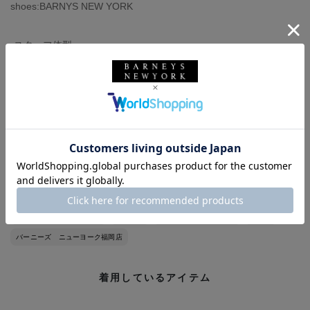
shoes:BARNYS NEW YORK
-スタッフ体型-
◼︎身長168センチ、体重70キロ
◼︎イタリアサイズ48（モデルにより）
＊オンラインストアで商品が売切れの際は『店舗在庫表示』ボタ
ンから各店在庫をご確認いただけます。気軽にお問い合わせくだ
さいませ。
バーニーズ ニューヨーク
アカーテ
BARNEYS NEW YORK
バッグ
バーニーズ ニューヨーク福岡店
着用しているアイテム