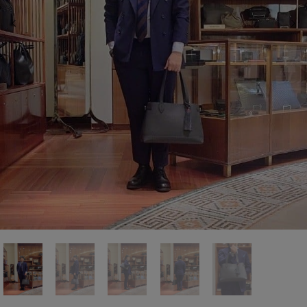
前の画像
次