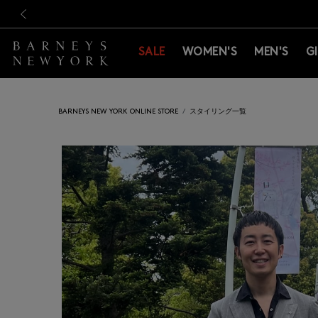
新規登録のお客様も対象！＜M
新規登録のお客様も対象！＜M
前の画像
SALE
WOMEN'S
MEN'S
G
BARNEYS NEW YORK ONLINE STORE
スタイリング一覧