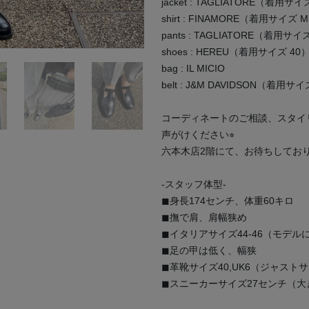
jacket : TAGLIATORE（着用サイ
shirt : FINAMORE（着用サイズ 
pants : TAGLIATORE（着用サイ
shoes : HEREU（着用サイズ 40
bag : IL MICIO
belt : J&M DAVIDSON（着用サイ
コーディネートのご相談、スタイ
声がけください⭐︎
六本木店2階にて、お待ちしてお
-スタッフ体型-
◼︎身長174センチ、体重60キロ
◼︎撫で肩、肩幅狭め
◼︎イタリアサイズ44-46（モデル
◼︎足の甲は低く、幅狭
◼︎革靴サイズ40,UK6（ジャスト
◼︎スニーカーサイズ27センチ（