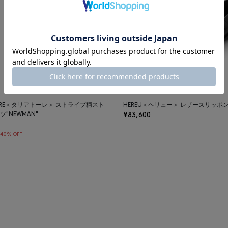
TORE＜タリアトーレ＞ ストライプ柄スト
HEREU＜ヘリュー＞ レザースリッポン"A
"NEWMAN"
¥83,600
40% OFF