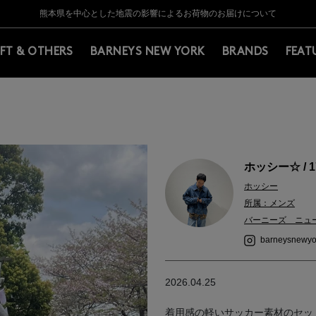
Y BARNEYS＞会員のお客様は11,000円（税込）以上のお買上げで常時送料無
Y BARNEYS＞会員のお客様は11,000円（税込）以上のお買上げで常時送料無
【夏季休業に伴う返品・交換承り一時停止のお知らせ】（2026.8.5）
【夏季休業に伴う返品・交換承り一時停止のお知らせ】（2026.8.5）
熊本県を中心とした地震の影響によるお荷物のお届けについて
【開催中】SUMMER SALEのご案内・ご注意事項
IFT & OTHERS
BARNEYS NEW YORK
BRANDS
FEAT
ホッシー☆ / 1
ホッシー
所属：メンズ
バーニーズ ニュ
barneysnewyo
2026.04.25
着用感の軽いサッカー素材のセッ