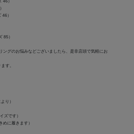
ズ 46）
M）
ズ 46）
）
ズ 85）
リングのお悩みなどございましたら、是非店頭で気軽にお
ります。
により）
サイズです）
大きめに履きます）