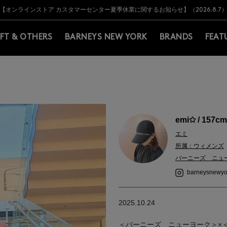
Y BARNEYS＞会員のお客様は11,000円（税込）以上のお買上げで常時送料無
Y BARNEYS＞会員のお客様は11,000円（税込）以上のお買上げで常時送料無
【オンラインストア カスタマーセンター夏季休業に関するお知らせ】（2026.8.7
【夏季休業に伴う返品・交換承り一時停止のお知らせ】（2026.8.5）
熊本県を中心とした地震の影響によるお荷物のお届けについて
【夏季休業に伴う出荷一時停止のお知らせ】(2026.8.7)
【夏季休業に伴う出荷一時停止のお知らせ】(2026.8.7)
【開催中】SUMMER SALEのご案内・ご注意事項
IFT & OTHERS
BARNEYS NEW YORK
BRANDS
FEAT
emi✩ / 157cm
エミ
所属：ウィメンズ
バーニーズ ニュ
barneysnewyo
2025.10.24
＜バーニーズ ニューヨーク＞×