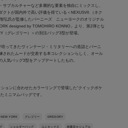
・サブカルチャーなど多層的な要素を独自にミックスし、
クトが国内外で高い評価を得ている＜NEXUSVII.（ネク
野智弘氏が監修したバーニーズ ニューヨークのオリジナル
RK designed by TOMOHIRO KONNO」より、第2弾とな
RY（グレゴリー）＞の別注バッグ3型が登場。
が培ってきたヴィンテージ・ミリタリーへの造詣とバーニ
練されたムードが交差する本コレクションらしく、オール
の人気バッグ3型をアップデートしたもの。
コレクションに合わせたカラーリングで登場した“クイックポケ
えたミニマムバッグです。
 NEW YORK
グレゴリー
GREGORY
グ
ショルダーバッグ
ユニセックス
綺麗目カジュアル