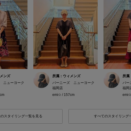
メンズ
所属：ウィメンズ
所属
 ニューヨーク
バーニーズ ニューヨーク
バー
福岡店
福岡
7cm
emi✩ / 157cm
emi✩
フのスタイリング一覧を見る
すべてのスタイリング