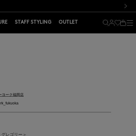
料！お買い物の際は会員登録を！
料！お買い物の際は会員登録を！
）
次の画像
URE
STAFF STYLING
OUTLET
ーヨーク福岡店
rk_fukuoka
＜グレゴリー＞