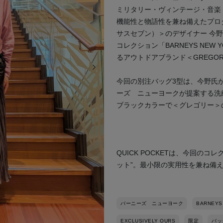
ミリタリー・ヴィンテージ・音楽
機能性と物語性を兼ね備えたプロダ
サスセブン）＞のデザイナー 今
コレクション「BARNEYS NEW YO
るアウトドアブランド＜GREGO
次の画像
今回の別注バッグ3型は、今野氏
ーズ ニューヨークが提案する洗
ブラックカラーで＜グレゴリー＞
QUICK POCKETは、今回の
ット”。最小限の実用性を兼ね備
バーニーズ ニューヨーク
BARNEYS
EXCLUSIVELY OURS
限定
バッ