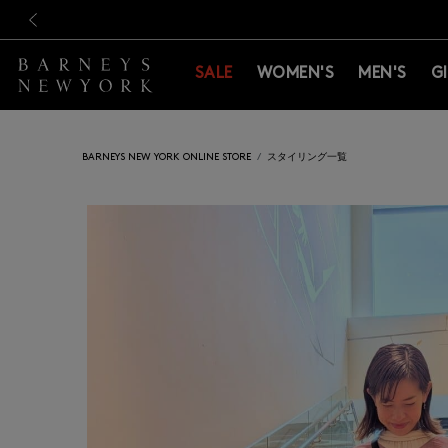
新規登録のお客様も対象！＜M
新規登録のお客様も対象！＜M
前の画像
SALE
WOMEN'S
MEN'S
G
BARNEYS NEW YORK ONLINE STORE
スタイリング一覧