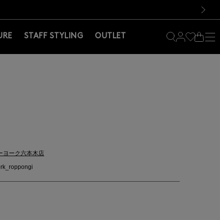
料！お買い物の際は会員登録を！
料！お買い物の際は会員登録を！
）
次の画像
URE
STAFF STYLING
OUTLET
ーヨーク六本木店
rk_roppongi