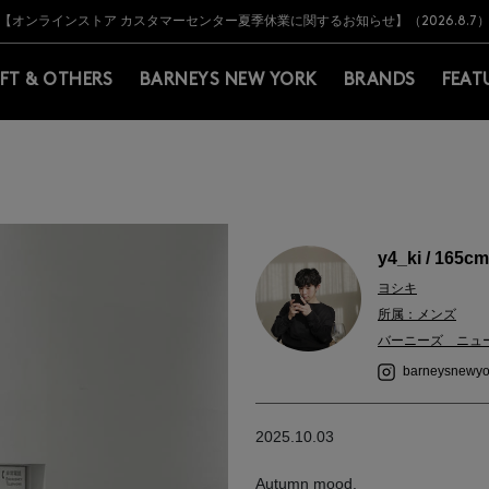
Y BARNEYS＞会員のお客様は11,000円（税込）以上のお買上げで常時送料無
Y BARNEYS＞会員のお客様は11,000円（税込）以上のお買上げで常時送料無
【オンラインストア カスタマーセンター夏季休業に関するお知らせ】（2026.8.7
【夏季休業に伴う返品・交換承り一時停止のお知らせ】（2026.8.5）
熊本県を中心とした地震の影響によるお荷物のお届けについて
【夏季休業に伴う出荷一時停止のお知らせ】(2026.8.7)
【夏季休業に伴う出荷一時停止のお知らせ】(2026.8.7)
【開催中】SUMMER SALEのご案内・ご注意事項
IFT & OTHERS
BARNEYS NEW YORK
BRANDS
FEAT
y4_ki / 165cm
ヨシキ
所属：メンズ
バーニーズ ニュ
barneysnewyo
2025.10.03
Autumn mood.