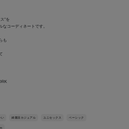
ス"を
ルなコーディネートです。
らも
て
YORK
いい
綺麗目カジュアル
ユニセックス
ベーシック
cm