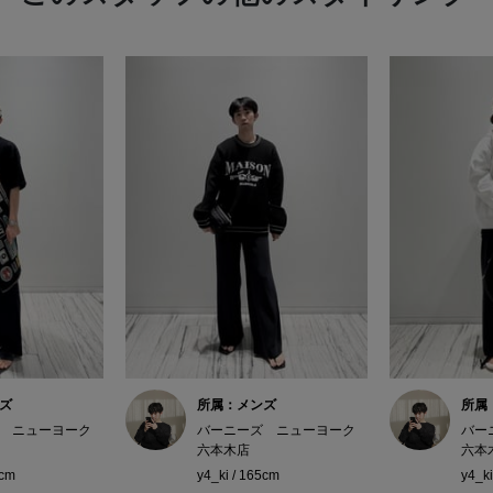
ズ
所属：メンズ
所属
 ニューヨーク
バーニーズ ニューヨーク
バー
六本木店
六本
5cm
y4_ki / 165cm
y4_ki