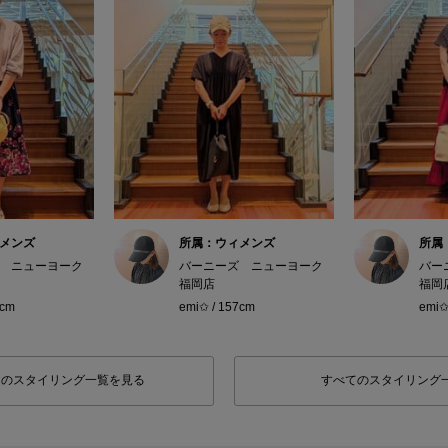
メンズ
所属：ウィメンズ
所属
 ニューヨーク
バーニーズ ニューヨーク
バー
福岡店
福岡
7cm
emi✩ / 157cm
emi✩
フのスタイリング一覧を見る
すべてのスタイリング