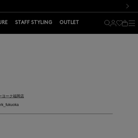
料！お買い物の際は会員登録を！
料！お買い物の際は会員登録を！
）
次の画像
URE
STAFF STYLING
OUTLET
ーヨーク福岡店
rk_fukuoka