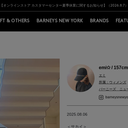
Y BARNEYS＞会員のお客様は11,000円（税込）以上のお買上げで常時送料無
Y BARNEYS＞会員のお客様は11,000円（税込）以上のお買上げで常時送料無
【オンラインストア カスタマーセンター夏季休業に関するお知らせ】（2026.8.7
【夏季休業に伴う返品・交換承り一時停止のお知らせ】（2026.8.5）
熊本県を中心とした地震の影響によるお荷物のお届けについて
【夏季休業に伴う出荷一時停止のお知らせ】(2026.8.7)
【夏季休業に伴う出荷一時停止のお知らせ】(2026.8.7)
【開催中】SUMMER SALEのご案内・ご注意事項
IFT & OTHERS
BARNEYS NEW YORK
BRANDS
FEAT
emi✩ / 157cm
エミ
所属：ウィメンズ
バーニーズ ニュ
barneysnewyo
2025.08.06
＜サカイ＞