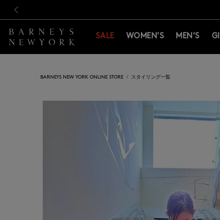
新規登録のお客様も対象！＜M
新規登録のお客様も対象！＜M
前の画像
SALE
WOMEN'S
MEN'S
G
BARNEYS NEW YORK ONLINE STORE
スタイリング一覧