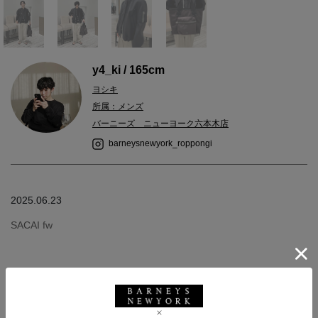
y4_ki / 165cm
ヨシキ
所属：メンズ
バーニーズ ニューヨーク六本木店
barneysnewyork_roppongi
2025.06.23
SACAI fw
秋冬の新作が入荷してきたので
ミッドシーズンでも使える