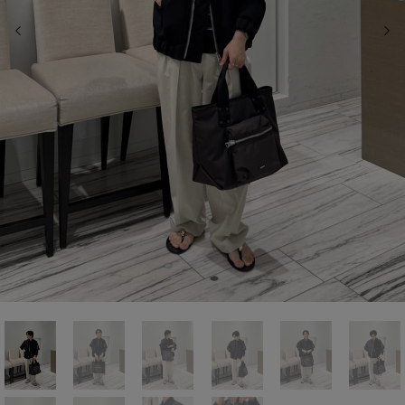
前の画像
次