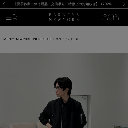
熊本県を中心とした地震の影響によるお荷物のお届けについて
【夏季休業に伴う出荷一時停止のお知らせ】(2026.8.7)
【夏季休業に伴う出荷一時停止のお知らせ】(2026.8.7)
【開催中】SUMMER SALEのご案内・ご注意事項
【オンラインストア カスタマーセンター夏季休業に関するお知らせ】（2026.8.7）
新規登録のお客様も対象！＜MY BARNEYS＞会員のお客様は11,000円（税込）以上のお買上げで常時送料無料！お買い物の際は会員登録を！
【夏季休業に伴う返品・交換承り一時停止のお知らせ】（2026.8.5）
新規登録のお客様も対象！＜MY BARNEYS＞会員のお客様は11,000円（税込）以上のお買上げで常時送料無料！お買い物の際は会員登録を！
前の画像
次の
BARNEYS NEW YORK ONLINE STORE
スタイリング一覧