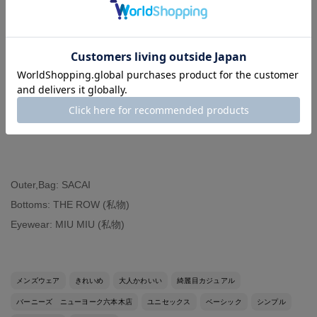
デイリーアイテムをチョイス
普通のナイロン素材よりも上品に
みえる素材感のブルゾンです
バッグはナイロンなので天気や季節
関係なくつかえます！
Outer,Bag: SACAI
Bottoms: THE ROW (私物)
Eyewear: MIU MIU (私物)
メンズウェア
きれいめ
大人かわいい
綺麗目カジュアル
バーニーズ ニューヨーク六本木店
ユニセックス
ベーシック
シンプル