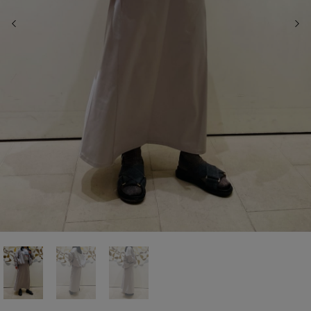
前の画像
次