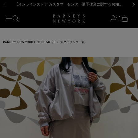
熊本県を中心とした地震の影響によるお荷物のお届けについて
【夏季休業に伴う出荷一時停止のお知らせ】(2026.8.7)
【夏季休業に伴う出荷一時停止のお知らせ】(2026.8.7)
【開催中】SUMMER SALEのご案内・ご注意事項
【オンラインストア カスタマーセンター夏季休業に関するお知らせ】（2026.8.7）
新規登録のお客様も対象！＜MY BARNEYS＞会員のお客様は11,000円（税込）以上のお買上げで常時送料無料！お買い物の際は会員登録を！
【夏季休業に伴う返品・交換承り一時停止のお知らせ】（2026.8.5）
新規登録のお客様も対象！＜MY BARNEYS＞会員のお客様は11,000円（税込）以上のお買上げで常時送料無料！お買い物の際は会員登録を！
前の画像
次の
BARNEYS NEW YORK ONLINE STORE
スタイリング一覧