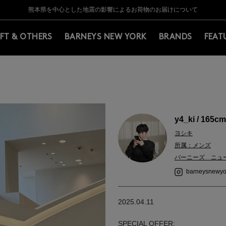
Y BARNEYS＞会員のお客様は11,000円（税込）以上のお買上げで常時送料無
Y BARNEYS＞会員のお客様は11,000円（税込）以上のお買上げで常時送料無
【夏季休業に伴う返品・交換承り一時停止のお知らせ】（2026.8.5）
【夏季休業に伴う返品・交換承り一時停止のお知らせ】（2026.8.5）
熊本県を中心とした地震の影響によるお荷物のお届けについて
【開催中】SUMMER SALEのご案内・ご注意事項
IFT & OTHERS
BARNEYS NEW YORK
BRANDS
FEAT
y4_ki / 165cm
ヨシキ
所属：メンズ
バーニーズ ニュ
barneysnewyo
2025.04.11
SPECIAL OFFER: