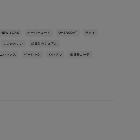
 NEW YORK
オーバーコート
OVERCOAT
サカイ
大人かわいい
綺麗目カジュアル
ニセックス
ベーシック
シンプル
低身長コーデ