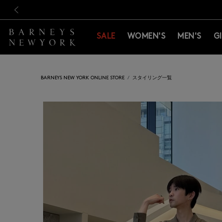
新規登録のお客様も対象！＜M
新規登録のお客様も対象！＜M
前の画像
SALE
WOMEN'S
MEN'S
G
BARNEYS NEW YORK ONLINE STORE
スタイリング一覧