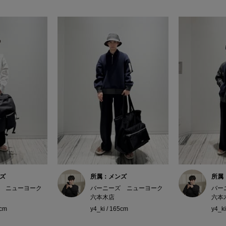
ズ
所属：メンズ
所属
 ニューヨーク
バーニーズ ニューヨーク
バー
六本木店
六本
5cm
y4_ki / 165cm
y4_ki