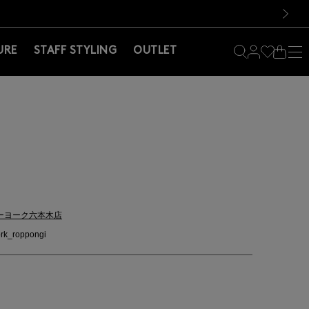
料！お買い物の際は会員登録を！
料！お買い物の際は会員登録を！
次の画像
URE
STAFF STYLING
OUTLET
ーヨーク六本木店
rk_roppongi