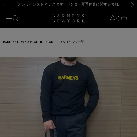
熊本県を中心とした地震の影響によるお荷物のお届けについて
【夏季休業に伴う出荷一時停止のお知らせ】(2026.8.7)
【夏季休業に伴う出荷一時停止のお知らせ】(2026.8.7)
【開催中】SUMMER SALEのご案内・ご注意事項
【オンラインストア カスタマーセンター夏季休業に関するお知らせ】（2026.8.7）
新規登録のお客様も対象！＜MY BARNEYS＞会員のお客様は11,000円（税込）以上のお買上げで常時送料無料！お買い物の際は会員登録を！
【夏季休業に伴う返品・交換承り一時停止のお知らせ】（2026.8.5）
新規登録のお客様も対象！＜MY BARNEYS＞会員のお客様は11,000円（税込）以上のお買上げで常時送料無料！お買い物の際は会員登録を！
前の画像
次の
BARNEYS NEW YORK ONLINE STORE
スタイリング一覧