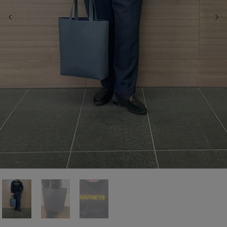
前の画像
次