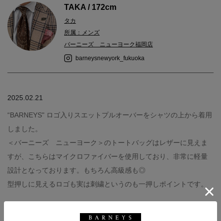
TAKA / 172cm
タカ
所属：メンズ
バーニーズ ニューヨーク福岡店
barneysnewyork_fukuoka
2025.02.21
“BARNEYS" ロゴ入りスエットプルオーバーをシャツの上から着用
しました。
＜バーニーズ ニューヨーク＞のトートバッグはレザーに見えま
すが、こちらはマイクロファイバーを使用しており、非常に軽量
設計となっております。もちろん高級感も◎
型押しに見えるロゴも実は刺繍というのも一押しポイントです。
tops : BARNEYS NEW YORK