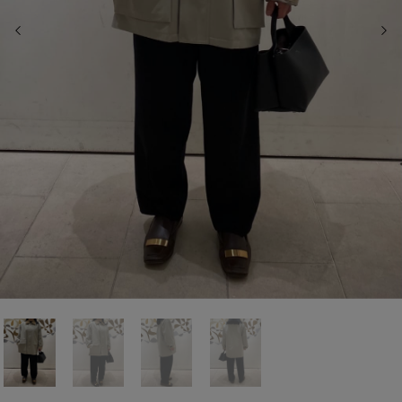
前の画像
次