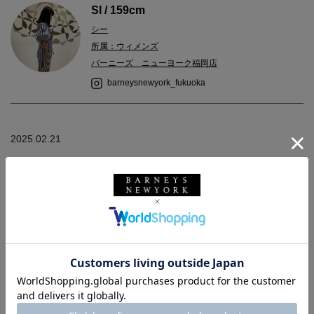
SI / 159cm
シー
所属：ウィメンズ
バーニーズ ニューヨーク福岡店
barneysnewyork_fukuoka
2025.02.21
＜オーラリー＞よりウールキャンバスブルゾンのご紹介です。
オーバーサイズでシンプルなブルゾンですので、インナーにはス
エットなども着用可能◎
さりげないアクセントの羊革素材のお襟は、簡単に取り外しもで
きます。
お袖を折り返して、コーデュロイのお素材を見せても素敵です。
程よいハリ感が特徴のリラックスして羽織れるブルゾンです。