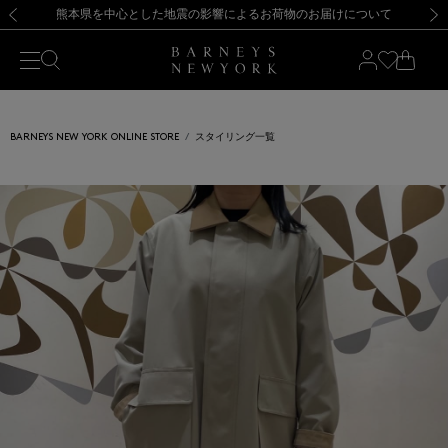
熊本県を中心とした地震の影響によるお荷物のお届けについて
【開催中】SUMMER SALEのご案内・ご注意事項
新規登録のお客様も対象！＜MY BARNEYS＞会員のお客様は11,000円（税込）以上のお買上げで常時送料無料！お買い物の際は会員登録を！
【夏季休業に伴う返品・交換承り一時停止のお知らせ】（2026.8.5）
新規登録のお客様も対象！＜MY BARNEYS＞会員のお客様は11,000円（税込）以上のお買上げで常時送料無料！お買い物の際は会員登録を！
【夏季休業に伴う返品・交換承り一時停止のお知らせ】（2026.8.5）
前の画像
次の
BARNEYS NEW YORK ONLINE STORE
スタイリング一覧