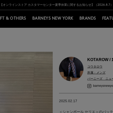
Y BARNEYS＞会員のお客様は11,000円（税込）以上のお買上げで常時送料無
Y BARNEYS＞会員のお客様は11,000円（税込）以上のお買上げで常時送料無
【オンラインストア カスタマーセンター夏季休業に関するお知らせ】（2026.8.7
【夏季休業に伴う返品・交換承り一時停止のお知らせ】（2026.8.5）
熊本県を中心とした地震の影響によるお荷物のお届けについて
【夏季休業に伴う出荷一時停止のお知らせ】(2026.8.7)
【夏季休業に伴う出荷一時停止のお知らせ】(2026.8.7)
【開催中】SUMMER SALEのご案内・ご注意事項
IFT & OTHERS
BARNEYS NEW YORK
BRANDS
FEAT
KOTAROW / 
コウタロウ
所属：メンズ
バーニーズ ニュ
barneysnewyo
2025.02.17
＜シャンボール セリエ＞のバッ