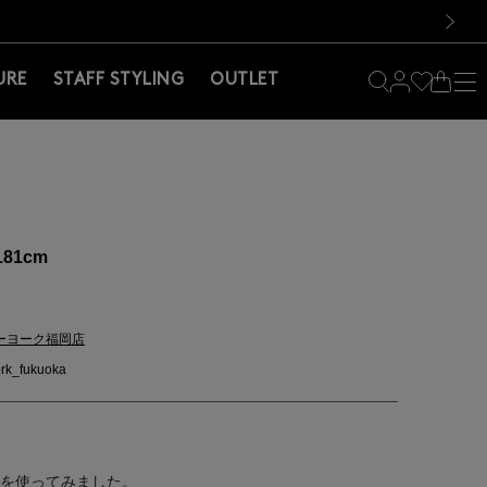
料！お買い物の際は会員登録を！
料！お買い物の際は会員登録を！
）
次の画像
URE
STAFF STYLING
OUTLET
181cm
ーヨーク福岡店
rk_fukuoka
クを使ってみました。