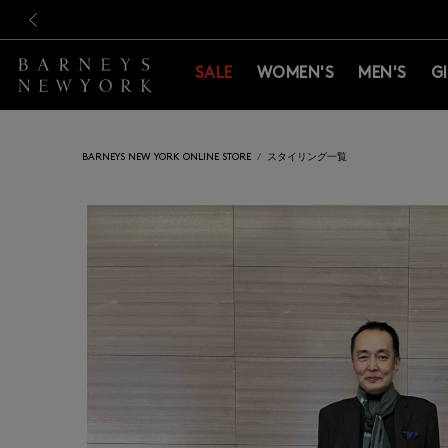
新規登録のお客様も対象！＜M
新規登録のお客様も対象！＜M
前の画像
SALE
WOMEN'S
MEN'S
G
BARNEYS NEW YORK ONLINE STORE
スタイリング一覧