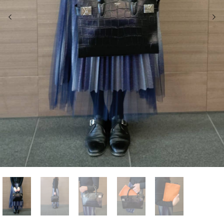
前の画像
次