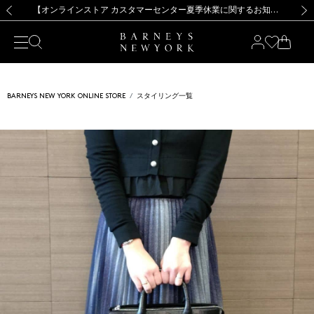
熊本県を中心とした地震の影響によるお荷物のお届けについて
【夏季休業に伴う出荷一時停止のお知らせ】(2026.8.7)
【夏季休業に伴う出荷一時停止のお知らせ】(2026.8.7)
【開催中】SUMMER SALEのご案内・ご注意事項
【オンラインストア カスタマーセンター夏季休業に関するお知らせ】（2026.8.7）
新規登録のお客様も対象！＜MY BARNEYS＞会員のお客様は11,000円（税込）以上のお買上げで常時送料無料！お買い物の際は会員登録を！
【夏季休業に伴う返品・交換承り一時停止のお知らせ】（2026.8.5）
新規登録のお客様も対象！＜MY BARNEYS＞会員のお客様は11,000円（税込）以上のお買上げで常時送料無料！お買い物の際は会員登録を！
前の画像
次の
BARNEYS NEW YORK ONLINE STORE
スタイリング一覧