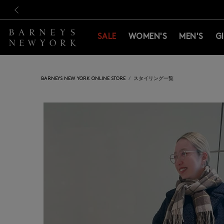
新規登録のお客様も対象！＜M
新規登録のお客様も対象！＜M
前の画像
SALE
WOMEN'S
MEN'S
G
BARNEYS NEW YORK ONLINE STORE
スタイリング一覧