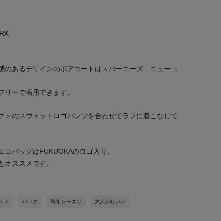
RK
感のあるデザインのボアコートは＜バーニーズ ニューヨ
フリーで着用できます。
ク＞のスウェットロゴパンツを合わせてラフに着こなして
コバッグはFUKUOKAのロゴ入り。
もオススメです。
ェア
バッグ
秋冬シーズン
大人かわいい