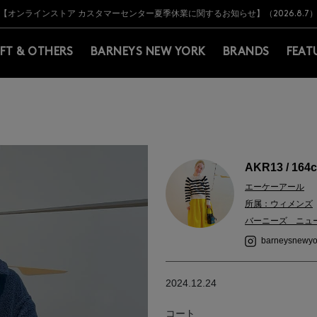
Y BARNEYS＞会員のお客様は11,000円（税込）以上のお買上げで常時送料無
Y BARNEYS＞会員のお客様は11,000円（税込）以上のお買上げで常時送料無
【オンラインストア カスタマーセンター夏季休業に関するお知らせ】（2026.8.7
【夏季休業に伴う返品・交換承り一時停止のお知らせ】（2026.8.5）
熊本県を中心とした地震の影響によるお荷物のお届けについて
【夏季休業に伴う出荷一時停止のお知らせ】(2026.8.7)
【夏季休業に伴う出荷一時停止のお知らせ】(2026.8.7)
【開催中】SUMMER SALEのご案内・ご注意事項
IFT & OTHERS
BARNEYS NEW YORK
BRANDS
FEAT
AKR13 / 164
エーケーアール
所属：ウィメンズ
バーニーズ ニュ
barneysnewyo
2024.12.24
コート