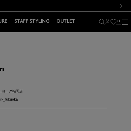
料！お買い物の際は会員登録を！
料！お買い物の際は会員登録を！
）
次の画像
URE
STAFF STYLING
OUTLET
cm
ーヨーク福岡店
rk_fukuoka