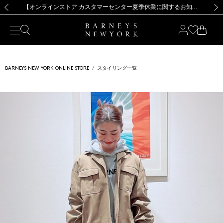
熊本県を中心とした地震の影響によるお荷物のお届けについて
【夏季休業に伴う出荷一時停止のお知らせ】(2026.8.7)
【夏季休業に伴う出荷一時停止のお知らせ】(2026.8.7)
【開催中】SUMMER SALEのご案内・ご注意事項
【オンラインストア カスタマーセンター夏季休業に関するお知らせ】（2026.8.7）
新規登録のお客様も対象！＜MY BARNEYS＞会員のお客様は11,000円（税込）以上のお買上げで常時送料無料！お買い物の際は会員登録を！
【夏季休業に伴う返品・交換承り一時停止のお知らせ】（2026.8.5）
新規登録のお客様も対象！＜MY BARNEYS＞会員のお客様は11,000円（税込）以上のお買上げで常時送料無料！お買い物の際は会員登録を！
前の画像
次の
BARNEYS NEW YORK ONLINE STORE
スタイリング一覧