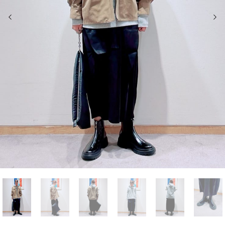
前の画像
次