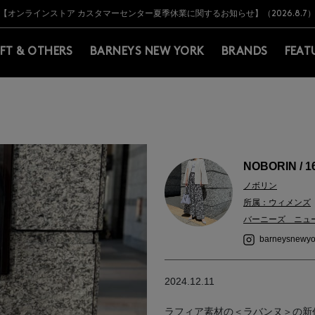
Y BARNEYS＞会員のお客様は11,000円（税込）以上のお買上げで常時送料無
Y BARNEYS＞会員のお客様は11,000円（税込）以上のお買上げで常時送料無
【オンラインストア カスタマーセンター夏季休業に関するお知らせ】（2026.8.7
【夏季休業に伴う返品・交換承り一時停止のお知らせ】（2026.8.5）
熊本県を中心とした地震の影響によるお荷物のお届けについて
【夏季休業に伴う出荷一時停止のお知らせ】(2026.8.7)
【夏季休業に伴う出荷一時停止のお知らせ】(2026.8.7)
【開催中】SUMMER SALEのご案内・ご注意事項
IFT & OTHERS
BARNEYS NEW YORK
BRANDS
FEAT
NOBORIN / 1
ノボリン
所属：ウィメンズ
バーニーズ ニュ
barneysnewyo
2024.12.11
ラフィア素材の＜ラバンヌ＞の新