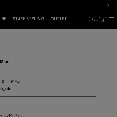
料！お買い物の際は会員登録を！
料！お買い物の際は会員登録を！
）
次の画像
URE
STAFF STYLING
OUTLET
68cm
ーヨーク神戸店
rk_kobe
作の紹介です。