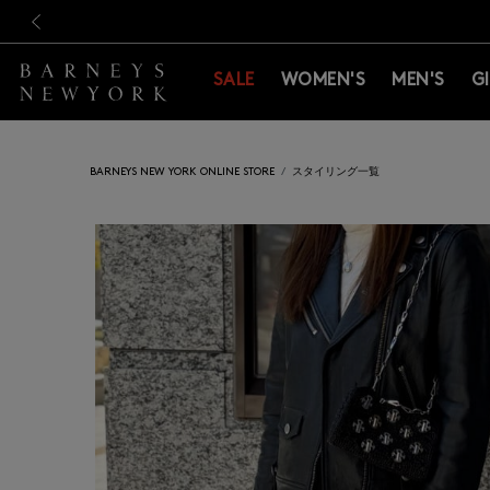
新規登録のお客様も対象！＜M
新規登録のお客様も対象！＜M
前の画像
SALE
WOMEN'S
MEN'S
G
BARNEYS NEW YORK ONLINE STORE
スタイリング一覧