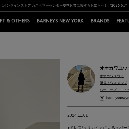
Y BARNEYS＞会員のお客様は11,000円（税込）以上のお買上げで常時送料無
Y BARNEYS＞会員のお客様は11,000円（税込）以上のお買上げで常時送料無
【オンラインストア カスタマーセンター夏季休業に関するお知らせ】（2026.8.7
【夏季休業に伴う返品・交換承り一時停止のお知らせ】（2026.8.5）
熊本県を中心とした地震の影響によるお荷物のお届けについて
【夏季休業に伴う出荷一時停止のお知らせ】(2026.8.7)
【夏季休業に伴う出荷一時停止のお知らせ】(2026.8.7)
【開催中】SUMMER SALEのご案内・ご注意事項
IFT & OTHERS
BARNEYS NEW YORK
BRANDS
FEAT
オオカワユウミ 
オオカワユウミ
所属：ウィメンズ
バーニーズ ニュ
barneysnewyo
2024.11.01
●ドレス/＜サカイ＞による＜バー