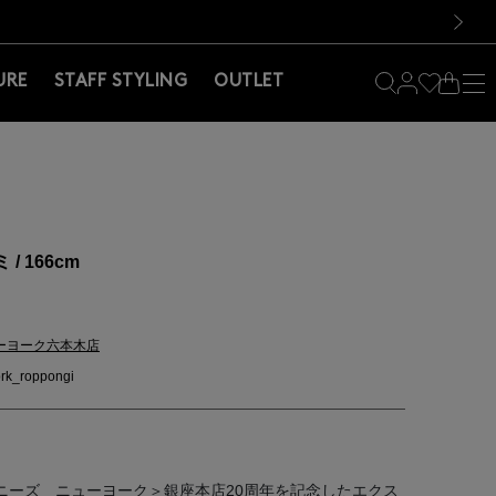
料！お買い物の際は会員登録を！
料！お買い物の際は会員登録を！
）
次の画像
URE
STAFF STYLING
OUTLET
/ 166cm
ーヨーク六本木店
rk_roppongi
ニーズ ニューヨーク＞銀座本店20周年を記念したエクス