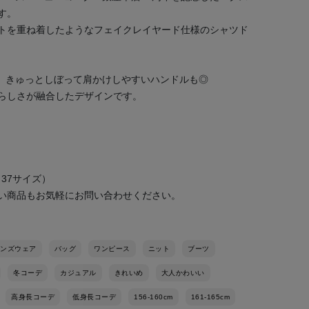
す。
トを重ね着したようなフェイクレイヤード仕様のシャツド
す。きゅっとしぼって肩かけしやすいハンドルも◎
らしさが融合したデザインです。
CK 37サイズ）
い商品もお気軽にお問い合わせください。
ンズウェア
バッグ
ワンピース
ニット
ブーツ
冬コーデ
カジュアル
きれいめ
大人かわいい
高身長コーデ
低身長コーデ
156-160cm
161-165cm