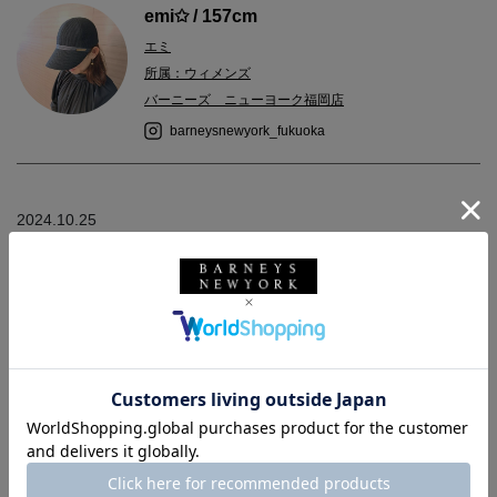
emi✩ / 157cm
エミ
所属：ウィメンズ
バーニーズ ニューヨーク福岡店
barneysnewyork_fukuoka
2024.10.25
＜バレンシアガ＞
シンプルなデザインのミニトート。
ショルダーストラップは取り外しもでき、2wayで楽しめます。
＜エントワフェイン＞
ブランド定番のキャスケット。
幅広いスタイリングで活躍します。