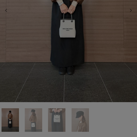
前の画像
次