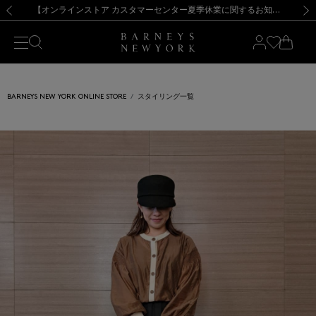
熊本県を中心とした地震の影響によるお荷物のお届けについて
【夏季休業に伴う出荷一時停止のお知らせ】(2026.8.7)
【夏季休業に伴う出荷一時停止のお知らせ】(2026.8.7)
【開催中】SUMMER SALEのご案内・ご注意事項
【オンラインストア カスタマーセンター夏季休業に関するお知らせ】（2026.8.7）
新規登録のお客様も対象！＜MY BARNEYS＞会員のお客様は11,000円（税込）以上のお買上げで常時送料無料！お買い物の際は会員登録を！
【夏季休業に伴う返品・交換承り一時停止のお知らせ】（2026.8.5）
新規登録のお客様も対象！＜MY BARNEYS＞会員のお客様は11,000円（税込）以上のお買上げで常時送料無料！お買い物の際は会員登録を！
前の画像
次の
BARNEYS NEW YORK ONLINE STORE
スタイリング一覧