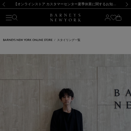
熊本県を中心とした地震の影響によるお荷物のお届けについて
【夏季休業に伴う出荷一時停止のお知らせ】(2026.8.7)
【夏季休業に伴う出荷一時停止のお知らせ】(2026.8.7)
【開催中】SUMMER SALEのご案内・ご注意事項
【オンラインストア カスタマーセンター夏季休業に関するお知らせ】（2026.8.7）
新規登録のお客様も対象！＜MY BARNEYS＞会員のお客様は11,000円（税込）以上のお買上げで常時送料無料！お買い物の際は会員登録を！
【夏季休業に伴う返品・交換承り一時停止のお知らせ】（2026.8.5）
新規登録のお客様も対象！＜MY BARNEYS＞会員のお客様は11,000円（税込）以上のお買上げで常時送料無料！お買い物の際は会員登録を！
前の画像
次の
BARNEYS NEW YORK ONLINE STORE
スタイリング一覧