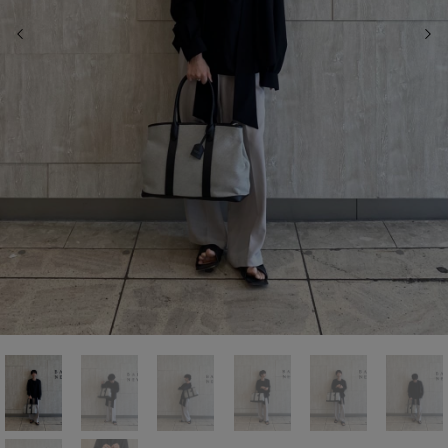
前の画像
次