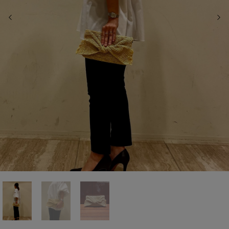
前の画像
次