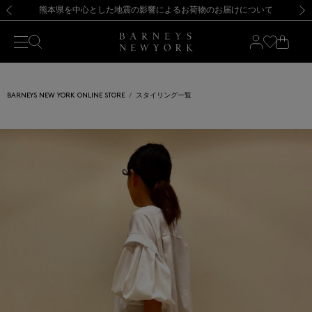
熊本県を中心とした地震の影響によるお荷物のお届けについて
【開催中】SUMMER SALEのご案内・ご注意事項
新規登録のお客様も対象！＜MY BARNEYS＞会員のお客様は11,000円（税込）以上のお買上げで常時送料無料！お買い物の際は会員登録を！
【夏季休業に伴う返品・交換承り一時停止のお知らせ】（2026.8.5）
新規登録のお客様も対象！＜MY BARNEYS＞会員のお客様は11,000円（税込）以上のお買上げで常時送料無料！お買い物の際は会員登録を！
【夏季休業に伴う返品・交換承り一時停止のお知らせ】（2026.8.5）
前の画像
次の
BARNEYS NEW YORK ONLINE STORE
スタイリング一覧