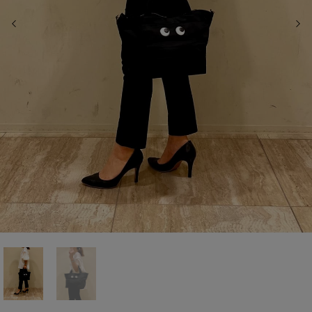
前の画像
次