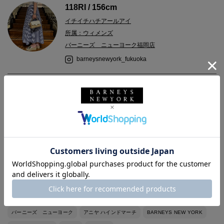
118RI / 156cm
イチイチハチアールアイ
所属：ウィメンズ
バーニーズ ニューヨーク福岡店
barneysnewyork_fukuoka
2024.07.26
＜アニヤ ハインドマーチ＞（ANYA HINDMARCH）2WAY仕様のト
ートバッグです。
軽くて丈夫なナイロンを使用し、日常使いに！
可愛くアクセントになるアイテムです。
バーニーズ ニューヨーク
アニヤ ハインドマーチ
BARNEYS NEW YORK