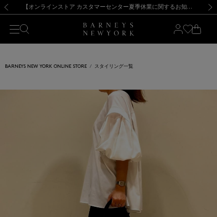
熊本県を中心とした地震の影響によるお荷物のお届けについて
【夏季休業に伴う出荷一時停止のお知らせ】(2026.8.7)
【夏季休業に伴う出荷一時停止のお知らせ】(2026.8.7)
【開催中】SUMMER SALEのご案内・ご注意事項
【オンラインストア カスタマーセンター夏季休業に関するお知らせ】（2026.8.7）
新規登録のお客様も対象！＜MY BARNEYS＞会員のお客様は11,000円（税込）以上のお買上げで常時送料無料！お買い物の際は会員登録を！
【夏季休業に伴う返品・交換承り一時停止のお知らせ】（2026.8.5）
新規登録のお客様も対象！＜MY BARNEYS＞会員のお客様は11,000円（税込）以上のお買上げで常時送料無料！お買い物の際は会員登録を！
前の画像
次の
BARNEYS NEW YORK ONLINE STORE
スタイリング一覧