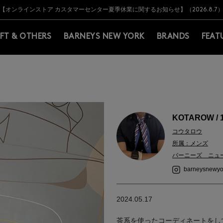
Y BARNEYS＞会員のお客様は11,000円（税込）以上のお買上げで常時送料無
Y BARNEYS＞会員のお客様は11,000円（税込）以上のお買上げで常時送料無
【オンラインストア カスタマーセンター夏季休業に関するお知らせ】（2026.8.7
【夏季休業に伴う返品・交換承り一時停止のお知らせ】（2026.8.5）
熊本県を中心とした地震の影響によるお荷物のお届けについて
【夏季休業に伴う出荷一時停止のお知らせ】(2026.8.7)
【夏季休業に伴う出荷一時停止のお知らせ】(2026.8.7)
【開催中】SUMMER SALEのご案内・ご注意事項
IFT & OTHERS
BARNEYS NEW YORK
BRANDS
FEAT
KOTAROW / 
コウタロウ
所属：メンズ
バーニーズ ニュ
barneysnewyo
2024.05.17
茶系を使ったコーディネートをし