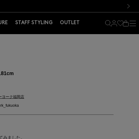
料！お買い物の際は会員登録を！
料！お買い物の際は会員登録を！
）
次の画像
URE
STAFF STYLING
OUTLET
181cm
ーヨーク福岡店
rk_fukuoka
てみました。