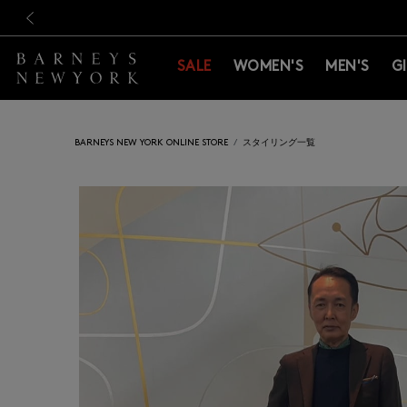
新規登録のお客様も対象！＜M
新規登録のお客様も対象！＜M
前の画像
SALE
WOMEN'S
MEN'S
G
BARNEYS NEW YORK ONLINE STORE
スタイリング一覧