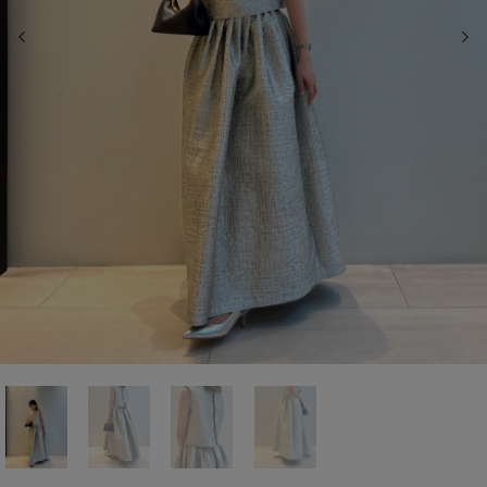
前の画像
次