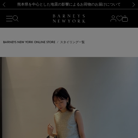
熊本県を中心とした地震の影響によるお荷物のお届けについて
【開催中】SUMMER SALEのご案内・ご注意事項
新規登録のお客様も対象！＜MY BARNEYS＞会員のお客様は11,000円（税込）以上のお買上げで常時送料無料！お買い物の際は会員登録を！
【夏季休業に伴う返品・交換承り一時停止のお知らせ】（2026.8.5）
新規登録のお客様も対象！＜MY BARNEYS＞会員のお客様は11,000円（税込）以上のお買上げで常時送料無料！お買い物の際は会員登録を！
【夏季休業に伴う返品・交換承り一時停止のお知らせ】（2026.8.5）
前の画像
次の
BARNEYS NEW YORK ONLINE STORE
スタイリング一覧