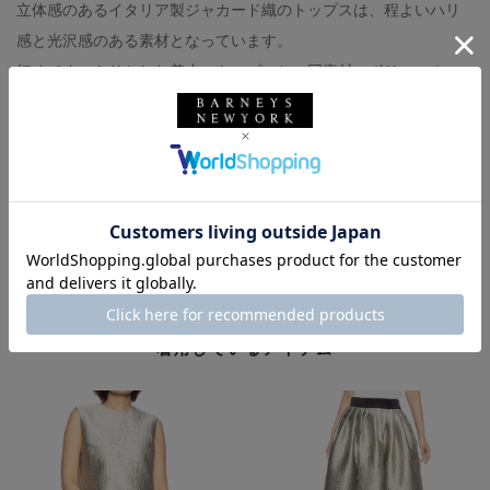
立体感のあるイタリア製ジャカード織のトップスは、程よいハリ
感と光沢感のある素材となっています。
短めですっきりとした着丈のトップスと、同素材のボリュームの
あるスカートと合わせることでドレスとして着こなすことができ
ます◎
BARNEYS NEW YORK
バーニーズ ニューヨーク
バーニーズ ニューヨーク銀座本店
ウィメンズウェア
春夏シーズン
大人かわいい
きれいめ
156-160cm
ドレス
着用しているアイテム