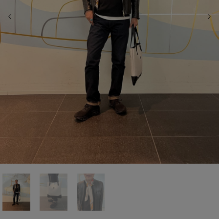
前の画像
次