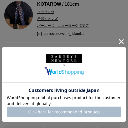
KOTAROW / 181cm
コウタロウ
所属：メンズ
バーニーズ ニューヨーク福岡店
barneysnewyork_fukuoka
2024.04.16
レディースのスカーフを使ってみました。
バックは＜シャンボール セリエ＞のフラットキャンバス×レザート
ートバッグ。
ハンドル根革の曲線やエンブレムといったアクセント、革の風合
いが、当ブランドならではの品のある雰囲気を演出。
使い勝手のよいベーシック＆シンプルなデザインです。