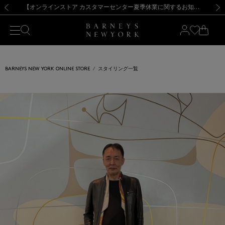
熊本県を中心とした地震の影響によるお荷物のお届けについて
【夏季休業に伴う出荷一時停止のお知らせ】(2026.8.7)
【夏季休業に伴う出荷一時停止のお知らせ】(2026.8.7)
【開催中】SUMMER SALEのご案内・ご注意事項
【オンラインストア カスタマーセンター夏季休業に関するお知らせ】（2026.8.7）
新規登録のお客様も対象！＜MY BARNEYS＞会員のお客様は11,000円（税込）以上のお買上げで常時送料無料！お買い物の際は会員登録を！
【夏季休業に伴う返品・交換承り一時停止のお知らせ】（2026.8.5）
新規登録のお客様も対象！＜MY BARNEYS＞会員のお客様は11,000円（税込）以上のお買上げで常時送料無料！お買い物の際は会員登録を！
前の画像
次の
BARNEYS NEW YORK ONLINE STORE
スタイリング一覧