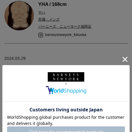
YHA / 168cm
ヤハ
所属：メンズ
バーニーズ ニューヨーク福岡店
barneysnewyork_fukuoka
2024.03.29
sweat : moncler（着用サイズ M）
これからのシーズンに一枚でもインナーとしても。フロントのロ
ゴがアクセントになっているシンプルなスエットです。
オンラインストアで商品が売切れの際は
※『再入荷お知らせ』ボタンから再入荷時にメールでお知らせで
きる機能がございます。