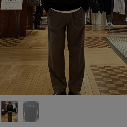
前の画像
次