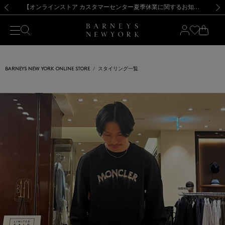
熊本県を中心とした地震の影響によるお荷物のお届けについて
【夏季休業に伴う出荷一時停止のお知らせ】(2026.8.7)
【夏季休業に伴う出荷一時停止のお知らせ】(2026.8.7)
【開催中】SUMMER SALEのご案内・ご注意事項
【オンラインストア カスタマーセンター夏季休業に関するお知らせ】（2026.8.7）
新規登録のお客様も対象！＜MY BARNEYS＞会員のお客様は11,000円（税込）以上のお買上げで常時送料無料！お買い物の際は会員登録を！
【夏季休業に伴う返品・交換承り一時停止のお知らせ】（2026.8.5）
新規登録のお客様も対象！＜MY BARNEYS＞会員のお客様は11,000円（税込）以上のお買上げで常時送料無料！お買い物の際は会員登録を！
前の画像
次の
BARNEYS NEW YORK ONLINE STORE
スタイリング一覧