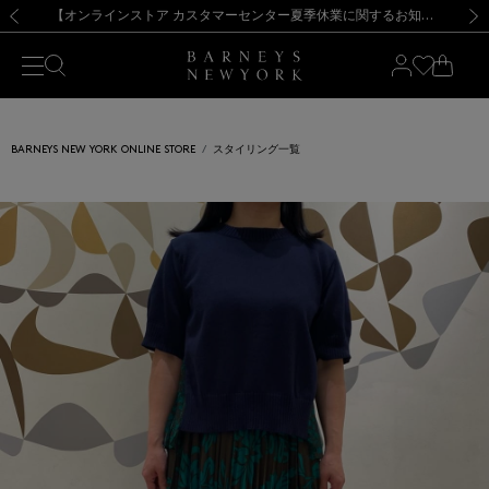
熊本県を中心とした地震の影響によるお荷物のお届けについて
【夏季休業に伴う出荷一時停止のお知らせ】(2026.8.7)
【夏季休業に伴う出荷一時停止のお知らせ】(2026.8.7)
【開催中】SUMMER SALEのご案内・ご注意事項
【オンラインストア カスタマーセンター夏季休業に関するお知らせ】（2026.8.7）
新規登録のお客様も対象！＜MY BARNEYS＞会員のお客様は11,000円（税込）以上のお買上げで常時送料無料！お買い物の際は会員登録を！
【夏季休業に伴う返品・交換承り一時停止のお知らせ】（2026.8.5）
新規登録のお客様も対象！＜MY BARNEYS＞会員のお客様は11,000円（税込）以上のお買上げで常時送料無料！お買い物の際は会員登録を！
前の画像
次の
BARNEYS NEW YORK ONLINE STORE
スタイリング一覧