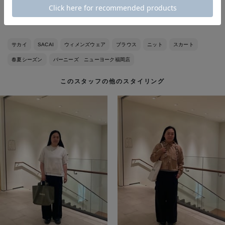
スカート（size：1着用）
サカイ
SACAI
ウィメンズウェア
ブラウス
ニット
スカート
春夏シーズン
バーニーズ ニューヨーク福岡店
このスタッフの他のスタイリング