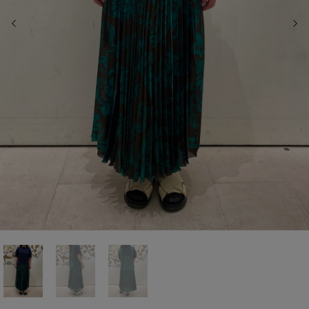
前の画像
次