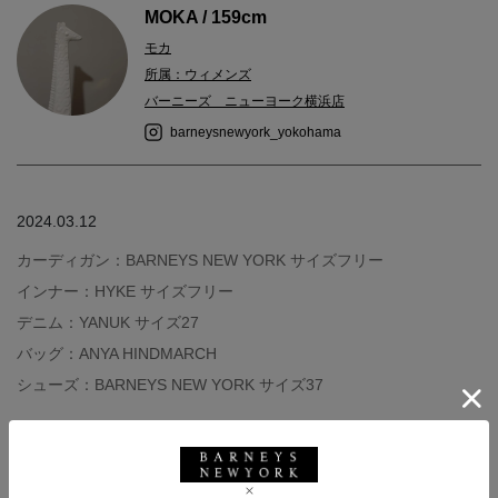
MOKA / 159cm
モカ
所属：ウィメンズ
バーニーズ ニューヨーク横浜店
barneysnewyork_yokohama
2024.03.12
カーディガン：BARNEYS NEW YORK サイズフリー
インナー：HYKE サイズフリー
デニム：YANUK サイズ27
バッグ：ANYA HINDMARCH
シューズ：BARNEYS NEW YORK サイズ37
あたたかくなるこれからの時期は明るいカラーや軽い素材感を着
たくなりますね。