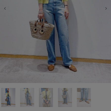
前の画像
次