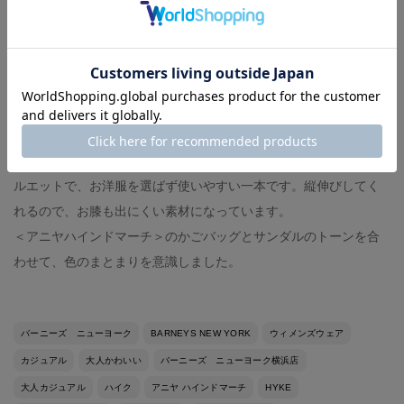
＜バーニーズ ニューヨーク＞のカーディガンは単品だとフェミ
ニンな印象ですが、パンツと合わせると甘すぎず、カジュアルダ
ウンして着用できます。
湿度のある時期でもお肌につきにくい、ドライな質感です。
インナーを落ち着いたカラーにすることで、お色味を普段お召し
にならない方でもトライしやすくなります。
＜ヤヌーク＞の"LEA"デニムはハイウエストな股上とプレーンなシ
ルエットで、お洋服を選ばず使いやすい一本です。縦伸びしてく
れるので、お膝も出にくい素材になっています。
＜アニヤハインドマーチ＞のかごバッグとサンダルのトーンを合
わせて、色のまとまりを意識しました。
バーニーズ ニューヨーク
BARNEYS NEW YORK
ウィメンズウェア
カジュアル
大人かわいい
バーニーズ ニューヨーク横浜店
大人カジュアル
ハイク
アニヤ ハインドマーチ
HYKE