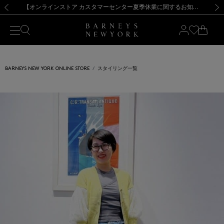
熊本県を中心とした地震の影響によるお荷物のお届けについて
【夏季休業に伴う出荷一時停止のお知らせ】(2026.8.7)
【夏季休業に伴う出荷一時停止のお知らせ】(2026.8.7)
【開催中】SUMMER SALEのご案内・ご注意事項
【オンラインストア カスタマーセンター夏季休業に関するお知らせ】（2026.8.7）
新規登録のお客様も対象！＜MY BARNEYS＞会員のお客様は11,000円（税込）以上のお買上げで常時送料無料！お買い物の際は会員登録を！
【夏季休業に伴う返品・交換承り一時停止のお知らせ】（2026.8.5）
新規登録のお客様も対象！＜MY BARNEYS＞会員のお客様は11,000円（税込）以上のお買上げで常時送料無料！お買い物の際は会員登録を！
前の画像
次の
BARNEYS NEW YORK ONLINE STORE
スタイリング一覧