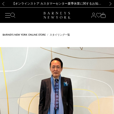
熊本県を中心とした地震の影響によるお荷物のお届けについて
【夏季休業に伴う出荷一時停止のお知らせ】(2026.8.7)
【夏季休業に伴う出荷一時停止のお知らせ】(2026.8.7)
【開催中】SUMMER SALEのご案内・ご注意事項
【オンラインストア カスタマーセンター夏季休業に関するお知らせ】（2026.8.7）
新規登録のお客様も対象！＜MY BARNEYS＞会員のお客様は11,000円（税込）以上のお買上げで常時送料無料！お買い物の際は会員登録を！
【夏季休業に伴う返品・交換承り一時停止のお知らせ】（2026.8.5）
新規登録のお客様も対象！＜MY BARNEYS＞会員のお客様は11,000円（税込）以上のお買上げで常時送料無料！お買い物の際は会員登録を！
前の画像
次の
BARNEYS NEW YORK ONLINE STORE
スタイリング一覧