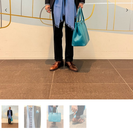
前の画像
次