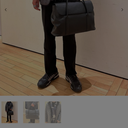
前の画像
次