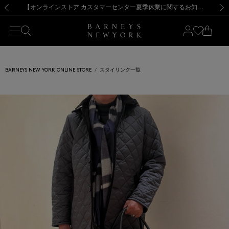
熊本県を中心とした地震の影響によるお荷物のお届けについて
【夏季休業に伴う出荷一時停止のお知らせ】(2026.8.7)
【夏季休業に伴う出荷一時停止のお知らせ】(2026.8.7)
【開催中】SUMMER SALEのご案内・ご注意事項
【オンラインストア カスタマーセンター夏季休業に関するお知らせ】（2026.8.7）
新規登録のお客様も対象！＜MY BARNEYS＞会員のお客様は11,000円（税込）以上のお買上げで常時送料無料！お買い物の際は会員登録を！
【夏季休業に伴う返品・交換承り一時停止のお知らせ】（2026.8.5）
新規登録のお客様も対象！＜MY BARNEYS＞会員のお客様は11,000円（税込）以上のお買上げで常時送料無料！お買い物の際は会員登録を！
前の画像
次の
BARNEYS NEW YORK ONLINE STORE
スタイリング一覧