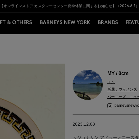
Y BARNEYS＞会員のお客様は11,000円（税込）以上のお買上げで常時送料無
Y BARNEYS＞会員のお客様は11,000円（税込）以上のお買上げで常時送料無
【オンラインストア カスタマーセンター夏季休業に関するお知らせ】（2026.8.7
【夏季休業に伴う返品・交換承り一時停止のお知らせ】（2026.8.5）
熊本県を中心とした地震の影響によるお荷物のお届けについて
【夏季休業に伴う出荷一時停止のお知らせ】(2026.8.7)
【夏季休業に伴う出荷一時停止のお知らせ】(2026.8.7)
【開催中】SUMMER SALEのご案内・ご注意事項
IFT & OTHERS
BARNEYS NEW YORK
BRANDS
FEAT
MY / 0cm
エム
所属：ウィメンズ
バーニーズ ニュ
barneysnewyo
2023.12.08
＜ジョナサン アドラー＞コース