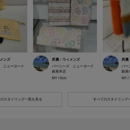
メンズ
所属：ウィメンズ
所属
 ニューヨーク
バーニーズ ニューヨーク
バー
銀座本店
銀座
MY / 0cm
MY /
フのスタイリング一覧を見る
すべてのスタイリング