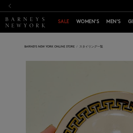
新規登録のお客様も対象！＜M
新規登録のお客様も対象！＜M
前の画像
SALE
WOMEN'S
MEN'S
G
BARNEYS NEW YORK ONLINE STORE
スタイリング一覧