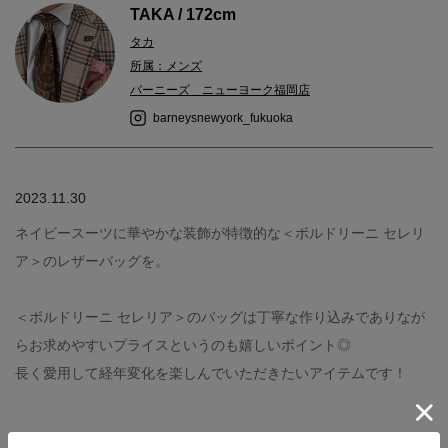
TAKA / 172cm
タカ
所属：メンズ
バーニーズ ニューヨーク福岡店
barneysnewyork_fukuoka
2023.11.30
ネイビースーツに華やかな装飾が特徴的な＜ボルドリーニ セレリ
ア＞のレザーバッグを。
＜ボルドリーニ セレリア＞のバッグは丁寧な作り込みでありなが
らお求めやすいプライスというのも嬉しいポイント◎
長く愛用して経年変化を楽しんでいただきたいアイテムです！