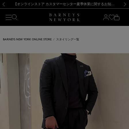
熊本県を中心とした地震の影響によるお荷物のお届けについて
【夏季休業に伴う出荷一時停止のお知らせ】(2026.8.7)
【夏季休業に伴う出荷一時停止のお知らせ】(2026.8.7)
【開催中】SUMMER SALEのご案内・ご注意事項
【オンラインストア カスタマーセンター夏季休業に関するお知らせ】（2026.8.7）
新規登録のお客様も対象！＜MY BARNEYS＞会員のお客様は11,000円（税込）以上のお買上げで常時送料無料！お買い物の際は会員登録を！
【夏季休業に伴う返品・交換承り一時停止のお知らせ】（2026.8.5）
新規登録のお客様も対象！＜MY BARNEYS＞会員のお客様は11,000円（税込）以上のお買上げで常時送料無料！お買い物の際は会員登録を！
前の画像
次の
BARNEYS NEW YORK ONLINE STORE
スタイリング一覧