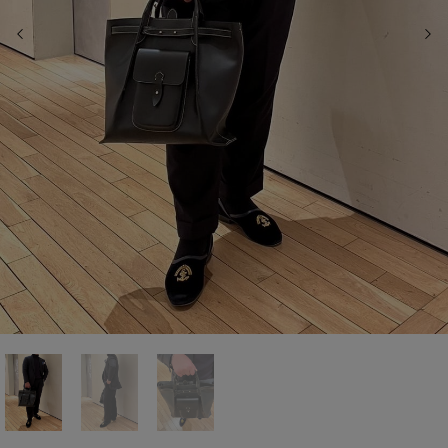
前の画像
次