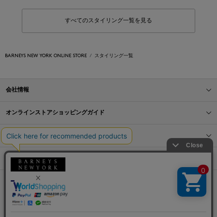
すべてのスタイリング一覧を見る
BARNEYS NEW YORK ONLINE STORE
スタイリング一覧
会社情報
オンラインストアショッピングガイド
店舗情報
サービス
BLOG