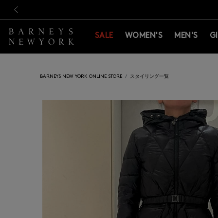
新規登録のお客様も対象！＜M
新規登録のお客様も対象！＜M
前の画像
SALE
WOMEN'S
MEN'S
G
BARNEYS NEW YORK ONLINE STORE
スタイリング一覧