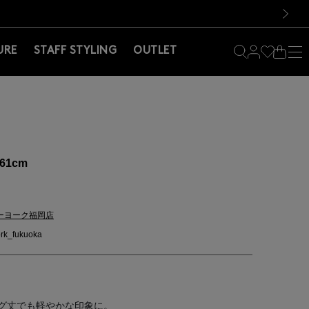
料！お買い物の際は会員登録を！
料！お買い物の際は会員登録を！
）
次の画像
URE
STAFF STYLING
OUTLET
161cm
ーヨーク福岡店
rk_fukuoka
グ丈でも軽やかな印象に。