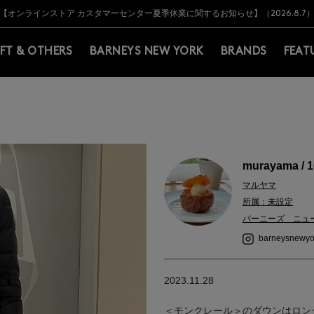
Y BARNEYS＞会員のお客様は11,000円（税込）以上のお買上げで常時送料無
Y BARNEYS＞会員のお客様は11,000円（税込）以上のお買上げで常時送料無
【オンラインストア カスタマーセンター夏季休業に関するお知らせ】（2026.8.7
【夏季休業に伴う返品・交換承り一時停止のお知らせ】（2026.8.5）
熊本県を中心とした地震の影響によるお荷物のお届けについて
【夏季休業に伴う出荷一時停止のお知らせ】(2026.8.7)
【夏季休業に伴う出荷一時停止のお知らせ】(2026.8.7)
【開催中】SUMMER SALEのご案内・ご注意事項
IFT & OTHERS
BARNEYS NEW YORK
BRANDS
FEAT
murayama / 
マルヤマ
所属：未設定
バーニーズ ニュ
barneysnewyo
2023.11.28
＜モンクレール＞のダウンはロン