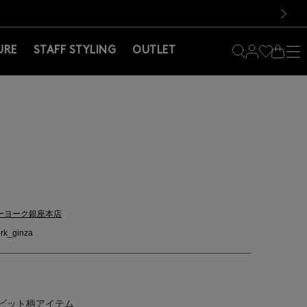
料！お買い物の際は会員登録を！
料！お買い物の際は会員登録を！
次の画像
URE
STAFF STYLING
OUTLET
ーヨーク銀座本店
rk_ginza
ビット柄アイテム