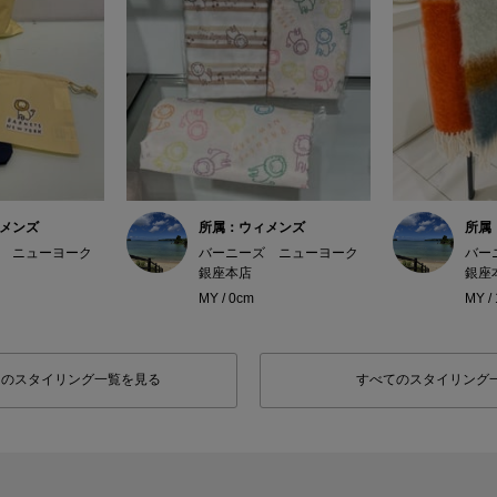
メンズ
所属：ウィメンズ
所属
 ニューヨーク
バーニーズ ニューヨーク
バー
銀座本店
銀座
MY / 0cm
MY /
フのスタイリング一覧を見る
すべてのスタイリング