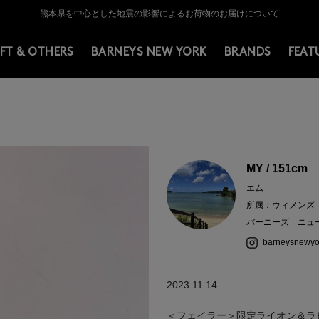
Y BARNEYS＞会員のお客様は11,000円（税込）以上のお買上げで常時送料無
Y BARNEYS＞会員のお客様は11,000円（税込）以上のお買上げで常時送料無
【夏季休業に伴う返品・交換承り一時停止のお知らせ】（2026.8.5）
【夏季休業に伴う返品・交換承り一時停止のお知らせ】（2026.8.5）
熊本県を中心とした地震の影響によるお荷物のお届けについて
【開催中】SUMMER SALEのご案内・ご注意事項
IFT & OTHERS
BARNEYS NEW YORK
BRANDS
FEAT
MY / 151cm
エム
所属：ウィメンズ
バーニーズ ニュ
barneysnewyo
2023.11.14
＜フェイラー＞限定ライオン＆ラ