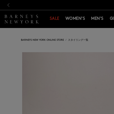
新規登録のお客様も対象！＜M
新規登録のお客様も対象！＜M
前の画像
SALE
WOMEN'S
MEN'S
G
BARNEYS NEW YORK ONLINE STORE
スタイリング一覧