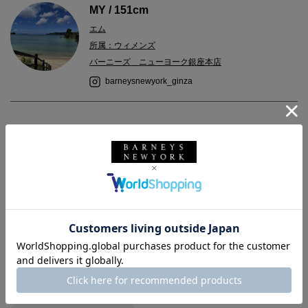
MY / 151cm
エム
所属：ウィメンズ
バーニーズ ニューヨーク銀座本店
barneysnewyork_ginza
2023.11.09
＜ルンド ロンドン＞マグカップをご紹介。
シンプルなデザインとカラフルな配色がかわいいマグカップ。
重ねて収納できるところもポイント◎
お好みの色を合わせてペアギフトにもおすすめです。
バーニーズ ニューヨーク
BARNEYS NEW YORK
テーブルウェア