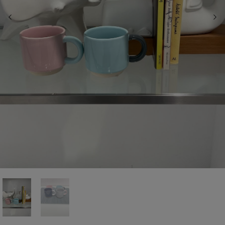
前の画像
次