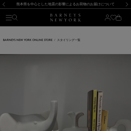
熊本県を中心とした地震の影響によるお荷物のお届けについて
【開催中】SUMMER SALEのご案内・ご注意事項
新規登録のお客様も対象！＜MY BARNEYS＞会員のお客様は11,000円（税込）以上のお買上げで常時送料無料！お買い物の際は会員登録を！
【夏季休業に伴う返品・交換承り一時停止のお知らせ】（2026.8.5）
新規登録のお客様も対象！＜MY BARNEYS＞会員のお客様は11,000円（税込）以上のお買上げで常時送料無料！お買い物の際は会員登録を！
【夏季休業に伴う返品・交換承り一時停止のお知らせ】（2026.8.5）
前の画像
次の
BARNEYS NEW YORK ONLINE STORE
スタイリング一覧