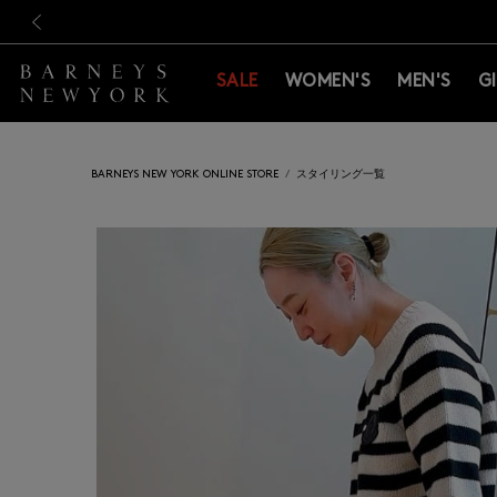
新規登録のお客様も対象！＜M
新規登録のお客様も対象！＜M
前の画像
SALE
WOMEN'S
MEN'S
G
BARNEYS NEW YORK ONLINE STORE
スタイリング一覧