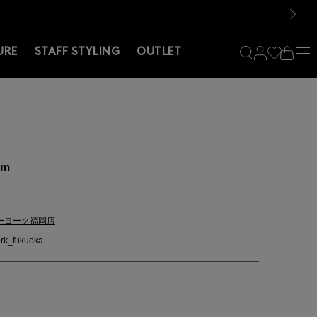
料！お買い物の際は会員登録を！
料！お買い物の際は会員登録を！
）
次の画像
URE
STAFF STYLING
OUTLET
cm
ーヨーク福岡店
rk_fukuoka