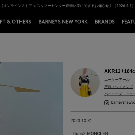
Y BARNEYS＞会員のお客様は11,000円（税込）以上のお買上げで常時送料無
Y BARNEYS＞会員のお客様は11,000円（税込）以上のお買上げで常時送料無
【オンラインストア カスタマーセンター夏季休業に関するお知らせ】（2026.8.7
【夏季休業に伴う返品・交換承り一時停止のお知らせ】（2026.8.5）
熊本県を中心とした地震の影響によるお荷物のお届けについて
【夏季休業に伴う出荷一時停止のお知らせ】(2026.8.7)
【夏季休業に伴う出荷一時停止のお知らせ】(2026.8.7)
【開催中】SUMMER SALEのご案内・ご注意事項
IFT & OTHERS
BARNEYS NEW YORK
BRANDS
FEAT
AKR13 / 164
エーケーアール
所属：ウィメンズ
バーニーズ ニュ
barneysnewyo
2023.10.31
《tops》MONCLER