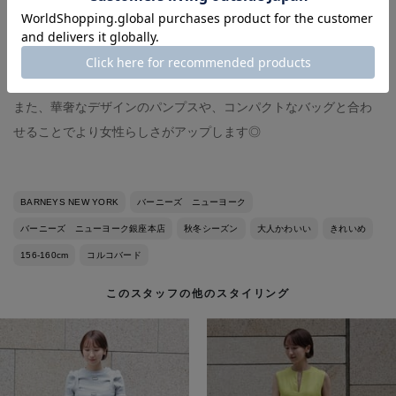
伸縮性があり着用感も抜群なニットドレスは、カーディガンやジ
ャケットと合わせることで、長い期間ご活躍いただけます。
また、華奢なデザインのパンプスや、コンパクトなバッグと合わ
せることでより女性らしさがアップします◎
BARNEYS NEW YORK
バーニーズ ニューヨーク
バーニーズ ニューヨーク銀座本店
秋冬シーズン
大人かわいい
きれいめ
156-160cm
コルコバード
このスタッフの他のスタイリング