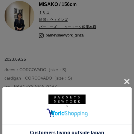
MISAKO / 156cm
ミサコ
所属：ウィメンズ
バーニーズ ニューヨーク銀座本店
barneysnewyork_ginza
2023.09.25
drees：CORCOVADO（size：S)
cardigan：CORCOVADO（size：S)
bag: BARNEYS NEW YORK
shoes：BARNEYS NEW YORK（size：36）
＜コルコバード＞フィット＆フレアのシルエットが美しいノース
リーブニットドレスと、ビジューが華やかな同素材のカーディガ
ンとのセットアップのご紹介です。