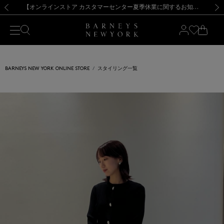
熊本県を中心とした地震の影響によるお荷物のお届けについて
【夏季休業に伴う出荷一時停止のお知らせ】(2026.8.7)
【夏季休業に伴う出荷一時停止のお知らせ】(2026.8.7)
【開催中】SUMMER SALEのご案内・ご注意事項
【オンラインストア カスタマーセンター夏季休業に関するお知らせ】（2026.8.7）
新規登録のお客様も対象！＜MY BARNEYS＞会員のお客様は11,000円（税込）以上のお買上げで常時送料無料！お買い物の際は会員登録を！
【夏季休業に伴う返品・交換承り一時停止のお知らせ】（2026.8.5）
新規登録のお客様も対象！＜MY BARNEYS＞会員のお客様は11,000円（税込）以上のお買上げで常時送料無料！お買い物の際は会員登録を！
前の画像
次の
BARNEYS NEW YORK ONLINE STORE
スタイリング一覧