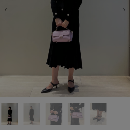
前の画像
次